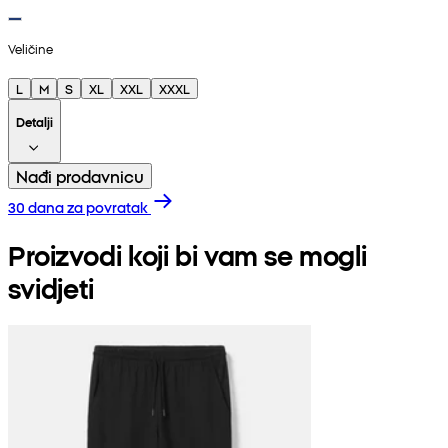
Veličine
L
M
S
XL
XXL
XXXL
Detalji
Nađi prodavnicu
30 dana za povratak
Proizvodi koji bi vam se mogli
svidjeti