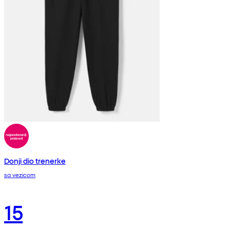
Donji dio trenerke
sa vezicom
15