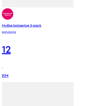
Muške bokserice 3-pack
jednobojne
12
KM