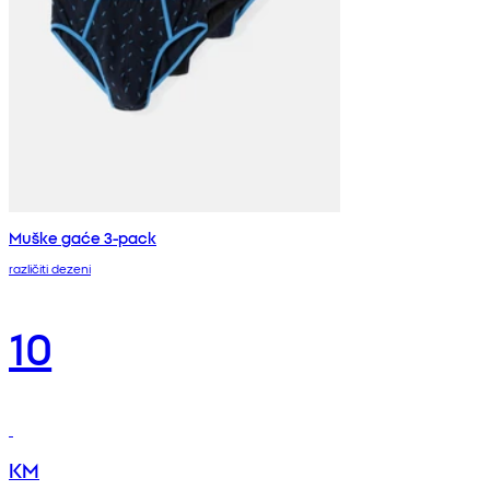
Muške gaće 3-pack
različiti dezeni
10
KM