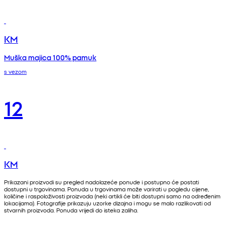
KM
Muška majica 100% pamuk
s vezom
12
KM
Prikazani proizvodi su pregled nadolazeće ponude i postupno će postati
dostupni u trgovinama. Ponuda u trgovinama može varirati u pogledu cijene,
količine i raspoloživosti proizvoda (neki artikli će biti dostupni samo na određenim
lokacijama). Fotografije prikazuju uzorke dizajna i mogu se malo razlikovati od
stvarnih proizvoda. Ponuda vrijedi do isteka zaliha.