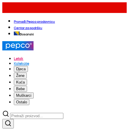
Pronađi Pepco prodavnicu
Centar za podršku
Bosanski
Letak
Kolekcije
Djeca
Žene
Kuća
Bebe
Muškarci
Ostalo