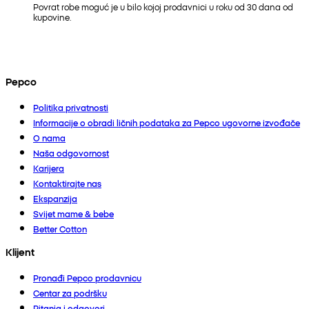
Povrat robe moguć je u bilo kojoj prodavnici u roku od 30 dana od
kupovine.
Pepco
Politika privatnosti
Informacije o obradi ličnih podataka za Pepco ugovorne izvođače
O nama
Naša odgovornost
Karijera
Kontaktirajte nas
Ekspanzija
Svijet mame & bebe
Better Cotton
Klijent
Pronađi Pepco prodavnicu
Centar za podršku
Pitanja i odgovori