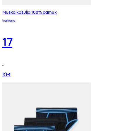
Muška košulja 100% pamuk
karirana
17
KM