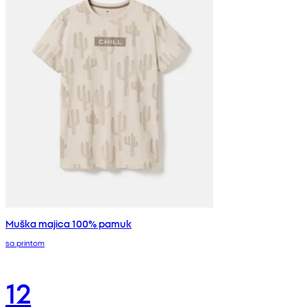
Muška majica 100% pamuk
sa printom
12