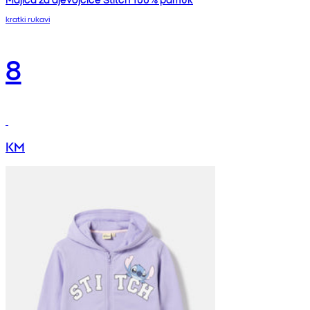
kratki rukavi
8
KM