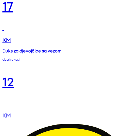
17
KM
Duks za djevojčice sa vezom
dugi rukavi
12
KM