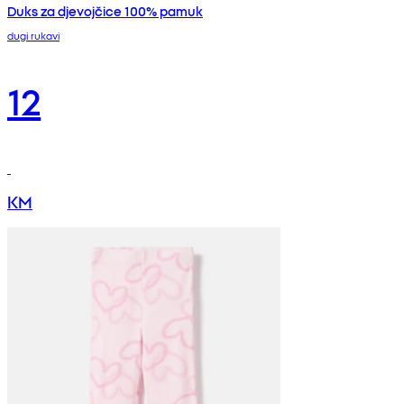
Duks za djevojčice 100% pamuk
dugi rukavi
12
KM