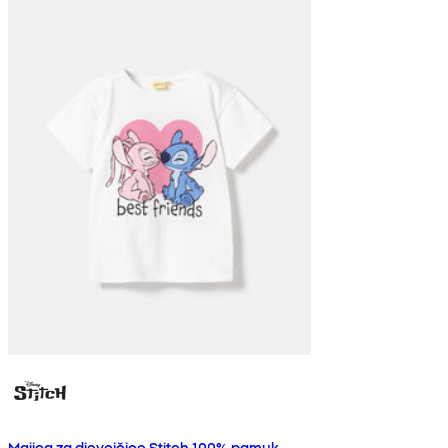
Majica za djevojčice Stitch 100% pamuk