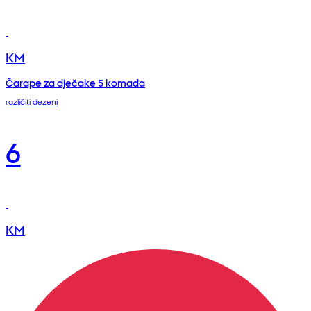
KM
Čarape za dječake 5 komada
različiti dezeni
6
KM