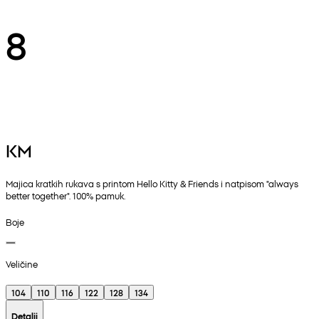
8
KM
Majica kratkih rukava s printom Hello Kitty & Friends i natpisom "always
better together". 100% pamuk.
Boje
Veličine
104
110
116
122
128
134
Detalji