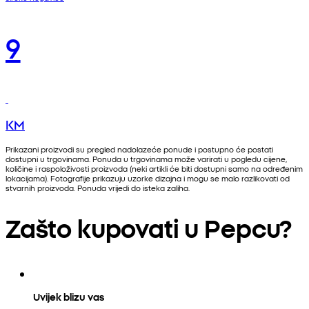
9
KM
Prikazani proizvodi su pregled nadolazeće ponude i postupno će postati
dostupni u trgovinama. Ponuda u trgovinama može varirati u pogledu cijene,
količine i raspoloživosti proizvoda (neki artikli će biti dostupni samo na određenim
lokacijama). Fotografije prikazuju uzorke dizajna i mogu se malo razlikovati od
stvarnih proizvoda. Ponuda vrijedi do isteka zaliha.
Zašto kupovati u Pepcu?
Uvijek blizu vas