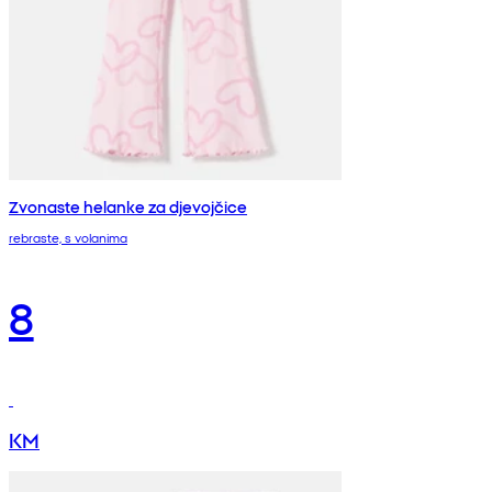
Zvonaste helanke za djevojčice
rebraste, s volanima
8
KM