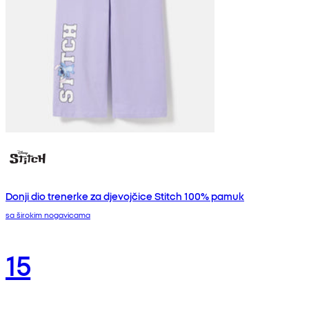
Donji dio trenerke za djevojčice Stitch 100% pamuk
sa širokim nogavicama
15