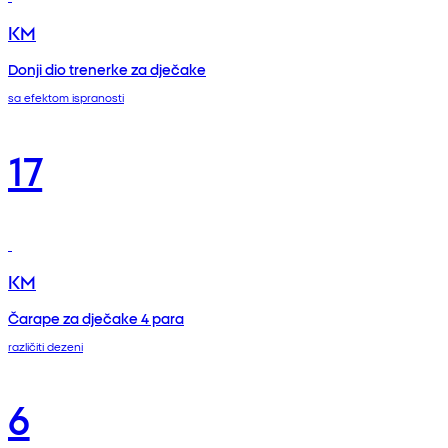
KM
Donji dio trenerke za dječake
sa efektom ispranosti
17
KM
Čarape za dječake 4 para
različiti dezeni
6