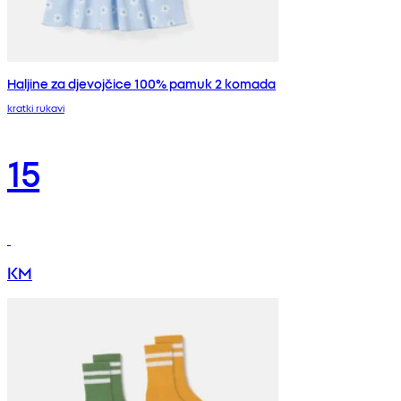
Haljine za djevojčice 100% pamuk 2 komada
kratki rukavi
15
KM