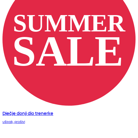
Dječje donji dio trenerke
ušivak, prošivi