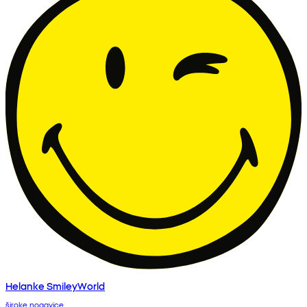
Helanke SmileyWorld
široke nogavice