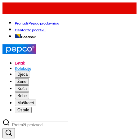
Pronađi Pepco prodavnicu
Centar za podršku
Bosanski
Letak
Kolekcije
Djeca
Žene
Kuća
Bebe
Muškarci
Ostalo