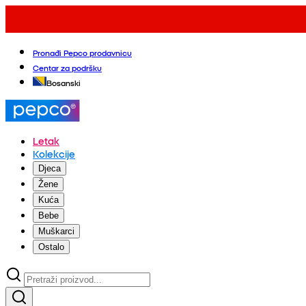
Pronađi Pepco prodavnicu
Centar za podršku
Bosanski
Letak
Kolekcije
Djeca
Žene
Kuća
Bebe
Muškarci
Ostalo