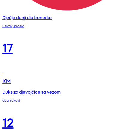
Dječje donji dio trenerke
ušivak, prošivi
17
KM
Duks za djevojčice sa vezom
dugi rukavi
12