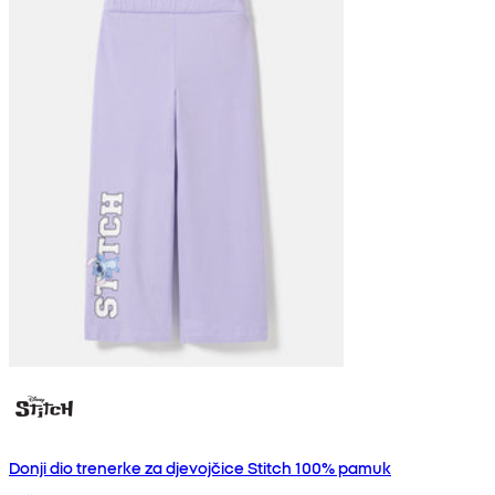
Donji dio trenerke za djevojčice Stitch 100% pamuk