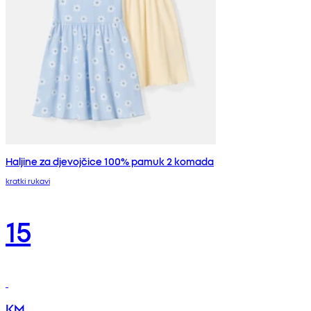
Haljine za djevojčice 100% pamuk 2 komada
kratki rukavi
15
KM