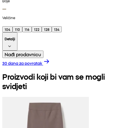
Boje
Veličine
104
110
116
122
128
134
Detalji
Nađi prodavnicu
30 dana za povratak
Proizvodi koji bi vam se mogli
svidjeti