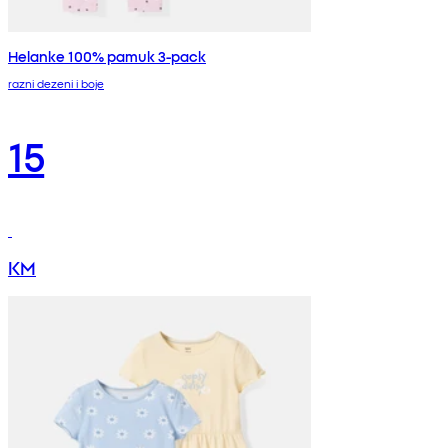
Helanke 100% pamuk 3-pack
razni dezeni i boje
15
KM