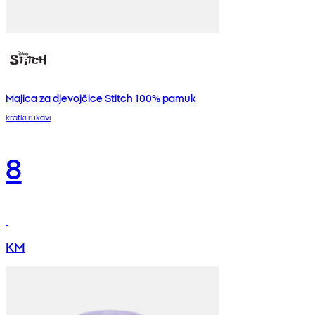
Majica za djevojčice Stitch 100% pamuk
kratki rukavi
8
KM