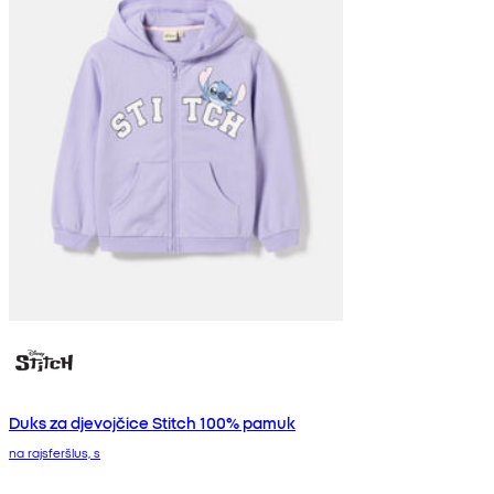
Duks za djevojčice Stitch 100% pamuk
na rajsferšlus, s