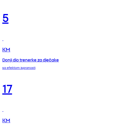
5
KM
Donji dio trenerke za dječake
sa efektom ispranosti
17
KM