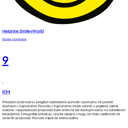
Helanke SmileyWorld
široke nogavice
9
KM
Prikazani proizvodi su pregled nadolazeće ponude i postupno će postati
dostupni u trgovinama. Ponuda u trgovinama može varirati u pogledu cijene,
količine i raspoloživosti proizvoda (neki artikli će biti dostupni samo na određenim
lokacijama). Fotografije prikazuju uzorke dizajna i mogu se malo razlikovati od
stvarnih proizvoda. Ponuda vrijedi do isteka zaliha.