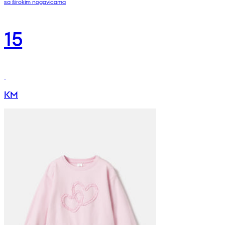
sa širokim nogavicama
15
KM