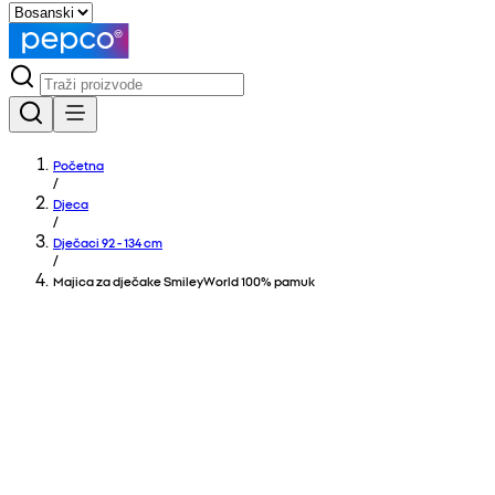
Početna
/
Djeca
/
Dječaci 92 - 134 cm
/
Majica za dječake SmileyWorld 100% pamuk