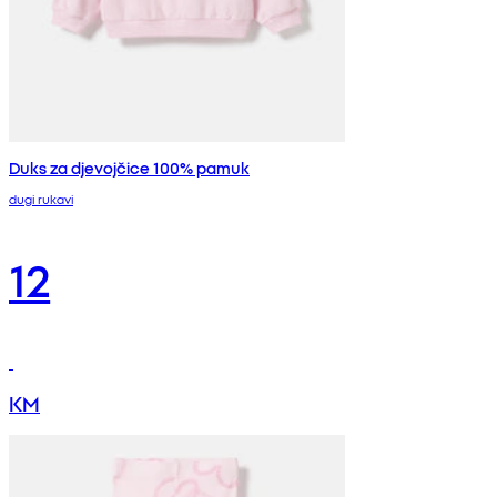
Duks za djevojčice 100% pamuk
dugi rukavi
12
KM