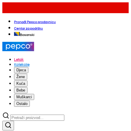
Pronađi Pepco prodavnicu
Centar za podršku
Bosanski
Letak
Kolekcije
Djeca
Žene
Kuća
Bebe
Muškarci
Ostalo