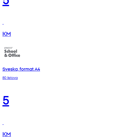
KM
Sveska, format A4
80 listova
5
KM