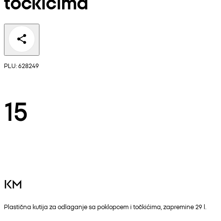
točkićima
PLU: 628249
15
KM
Plastična kutija za odlaganje sa poklopcem i točkićima, zapremine 29 l.