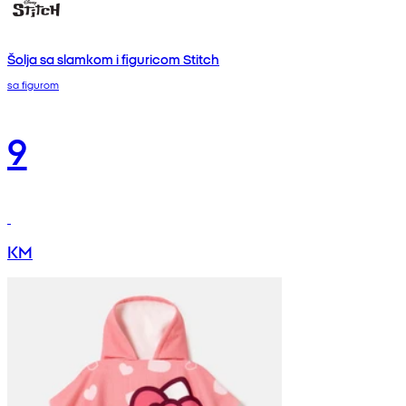
Šolja sa slamkom i figuricom Stitch
sa figurom
9
KM