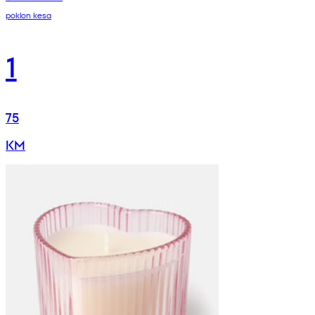
poklon kesa
1
75
KM