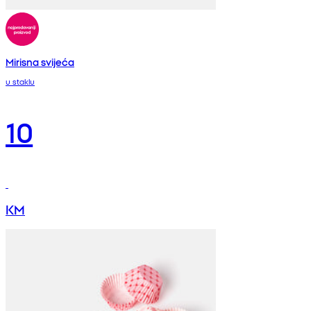
Mirisna svijeća
u staklu
10
KM