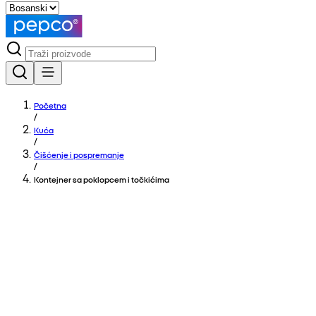
Početna
/
Kuća
/
Čišćenje i pospremanje
/
Kontejner sa poklopcem i točkićima