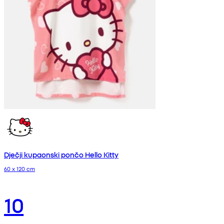
Dječji kupaonski pončo Hello Kitty
60 x 120 cm
10