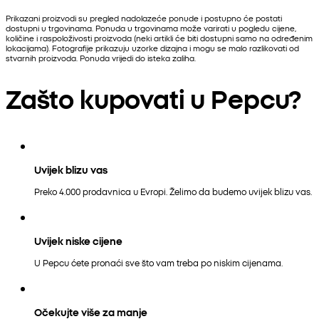
Prikazani proizvodi su pregled nadolazeće ponude i postupno će postati
dostupni u trgovinama. Ponuda u trgovinama može varirati u pogledu cijene,
količine i raspoloživosti proizvoda (neki artikli će biti dostupni samo na određenim
lokacijama). Fotografije prikazuju uzorke dizajna i mogu se malo razlikovati od
stvarnih proizvoda. Ponuda vrijedi do isteka zaliha.
Zašto kupovati u Pepcu?
Uvijek blizu vas
Preko 4.000 prodavnica u Evropi. Želimo da budemo uvijek blizu vas.
Uvijek niske cijene
U Pepcu ćete pronaći sve što vam treba po niskim cijenama.
Očekujte više za manje