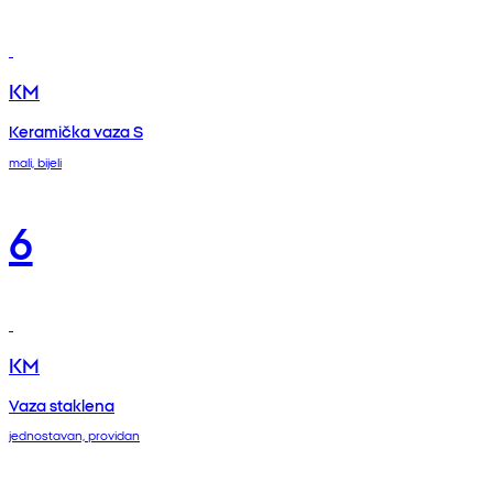
KM
Keramička vaza S
mali, bijeli
6
KM
Vaza staklena
jednostavan, providan