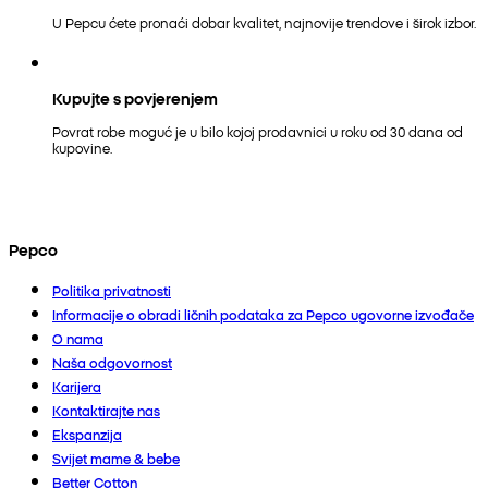
U Pepcu ćete pronaći dobar kvalitet, najnovije trendove i širok izbor.
Kupujte s povjerenjem
Povrat robe moguć je u bilo kojoj prodavnici u roku od 30 dana od
kupovine.
Pepco
Politika privatnosti
Informacije o obradi ličnih podataka za Pepco ugovorne izvođače
O nama
Naša odgovornost
Karijera
Kontaktirajte nas
Ekspanzija
Svijet mame & bebe
Better Cotton