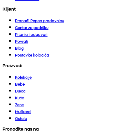
Klijent
Pronađi Pepco prodavnicu
Centar za podršku
Pitanja i odgovori
Povrati
Blog
Postavke kolačića
Proizvodi
Kolekcije
Bebe
Djeca
Kuća
Žene
Muškarci
Ostalo
Pronađite nas na