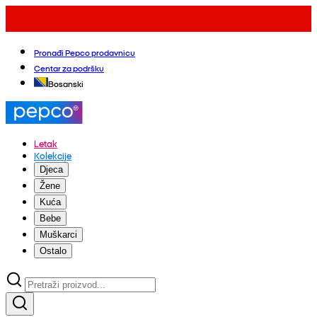
Pronađi Pepco prodavnicu
Centar za podršku
Bosanski
Letak
Kolekcije
Djeca
Žene
Kuća
Bebe
Muškarci
Ostalo