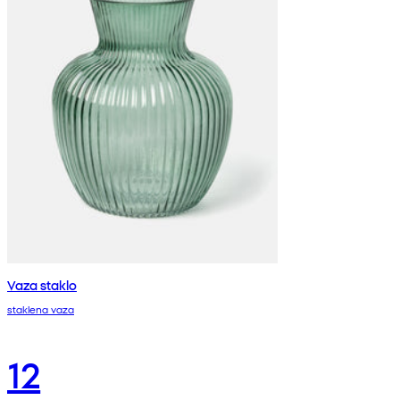
Vaza staklo
staklena vaza
12