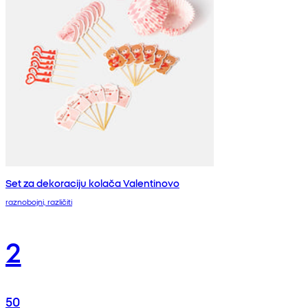
Set za dekoraciju kolača Valentinovo
raznobojni, različiti
2
50