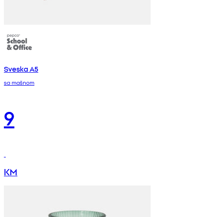
Sveska A5
sa mašnom
9
KM