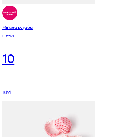
Mirisna svijeća
u staklu
10
KM