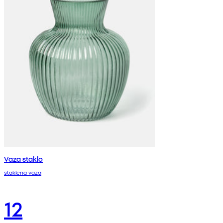
Vaza staklo
staklena vaza
12