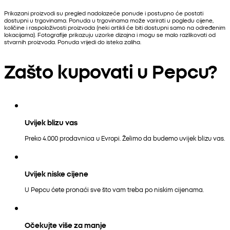
Prikazani proizvodi su pregled nadolazeće ponude i postupno će postati
dostupni u trgovinama. Ponuda u trgovinama može varirati u pogledu cijene,
količine i raspoloživosti proizvoda (neki artikli će biti dostupni samo na određenim
lokacijama). Fotografije prikazuju uzorke dizajna i mogu se malo razlikovati od
stvarnih proizvoda. Ponuda vrijedi do isteka zaliha.
Zašto kupovati u Pepcu?
Uvijek blizu vas
Preko 4.000 prodavnica u Evropi. Želimo da budemo uvijek blizu vas.
Uvijek niske cijene
U Pepcu ćete pronaći sve što vam treba po niskim cijenama.
Očekujte više za manje