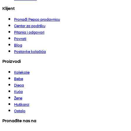
Klijent
Pronađi Pepco prodavnicu
Centar za podršku
Pitanja i odgovori
Povrati
Blog
Postavke kolačića
Proizvodi
Kolekcije
Bebe
Djeca
Kuća
Žene
Muškarci
Ostalo
Pronađite nas na