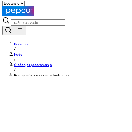
Početna
/
Kuća
/
Čišćenje i pospremanje
/
Kontejner s poklopcem i točkićima