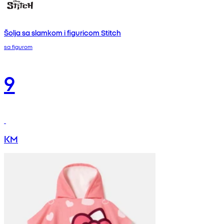
Šolja sa slamkom i figuricom Stitch
sa figurom
9
KM