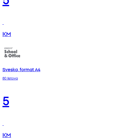
KM
Sveska, format A4
80 listova
5
KM