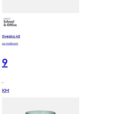
Sveska A5
sa mašnom
9
KM