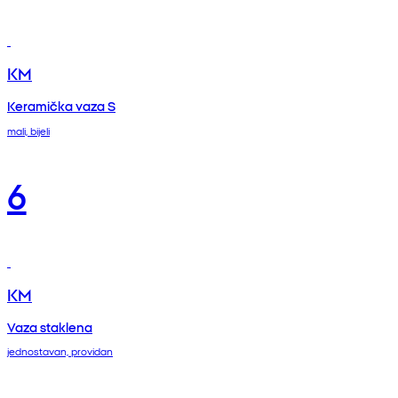
KM
Keramička vaza S
mali, bijeli
6
KM
Vaza staklena
jednostavan, providan