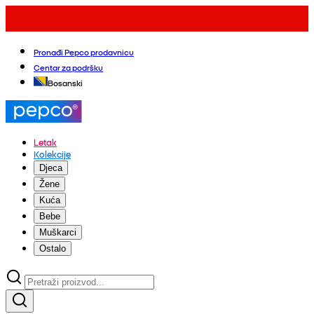
Pronađi Pepco prodavnicu
Centar za podršku
Bosanski
Letak
Kolekcije
Djeca
Žene
Kuća
Bebe
Muškarci
Ostalo