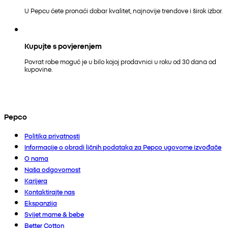
U Pepcu ćete pronaći dobar kvalitet, najnovije trendove i širok izbor.
Kupujte s povjerenjem
Povrat robe moguć je u bilo kojoj prodavnici u roku od 30 dana od
kupovine.
Pepco
Politika privatnosti
Informacije o obradi ličnih podataka za Pepco ugovorne izvođače
O nama
Naša odgovornost
Karijera
Kontaktirajte nas
Ekspanzija
Svijet mame & bebe
Better Cotton