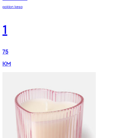
poklon kesa
1
75
KM