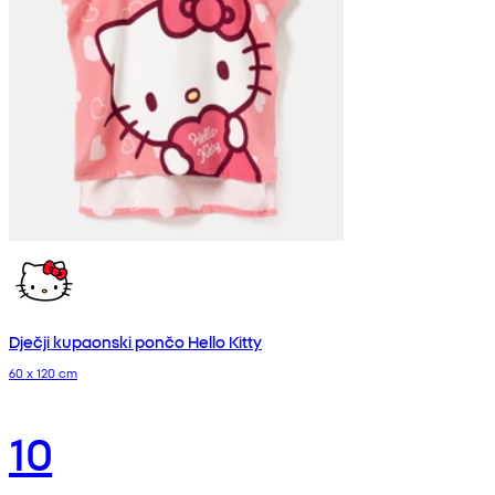
Dječji kupaonski pončo Hello Kitty
60 x 120 cm
10