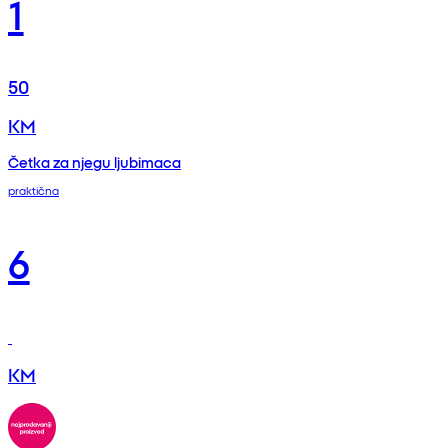
1
50
KM
Četka za njegu ljubimaca
praktična
6
KM