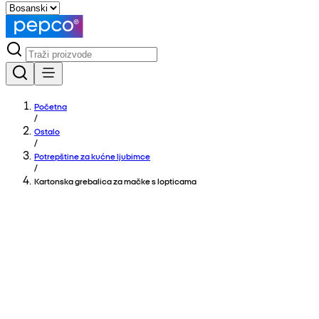
Početna
/
Ostalo
/
Potrepštine za kućne ljubimce
/
Kartonska grebalica za mačke s lopticama