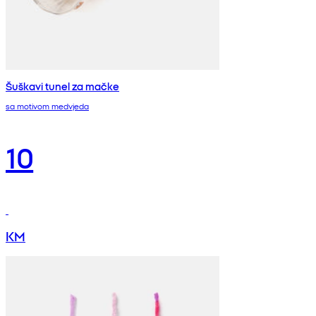
Šuškavi tunel za mačke
sa motivom medvjeda
10
KM