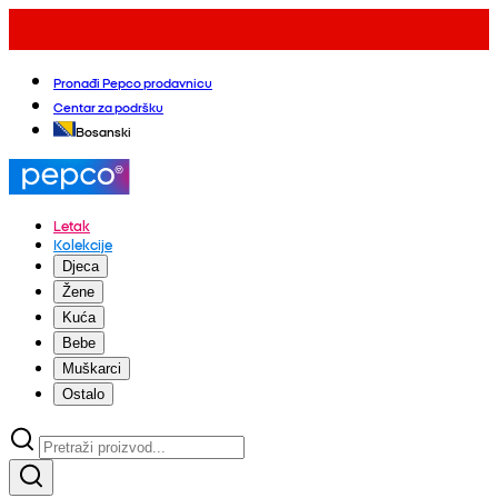
Pronađi Pepco prodavnicu
Centar za podršku
Bosanski
Letak
Kolekcije
Djeca
Žene
Kuća
Bebe
Muškarci
Ostalo