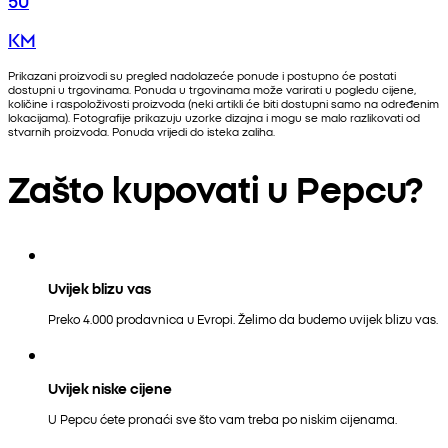
KM
Prikazani proizvodi su pregled nadolazeće ponude i postupno će postati
dostupni u trgovinama. Ponuda u trgovinama može varirati u pogledu cijene,
količine i raspoloživosti proizvoda (neki artikli će biti dostupni samo na određenim
lokacijama). Fotografije prikazuju uzorke dizajna i mogu se malo razlikovati od
stvarnih proizvoda. Ponuda vrijedi do isteka zaliha.
Zašto kupovati u Pepcu?
Uvijek blizu vas
Preko 4.000 prodavnica u Evropi. Želimo da budemo uvijek blizu vas.
Uvijek niske cijene
U Pepcu ćete pronaći sve što vam treba po niskim cijenama.