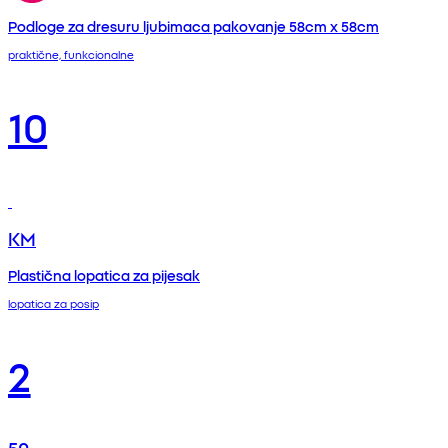
Podloge za dresuru ljubimaca pakovanje 58cm x 58cm
praktične, funkcionalne
10
KM
Plastična lopatica za pijesak
lopatica za posip
2
50