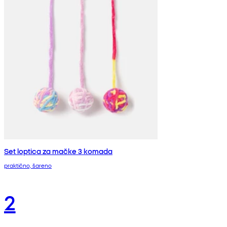
Set loptica za mačke 3 komada
praktično, šareno
2