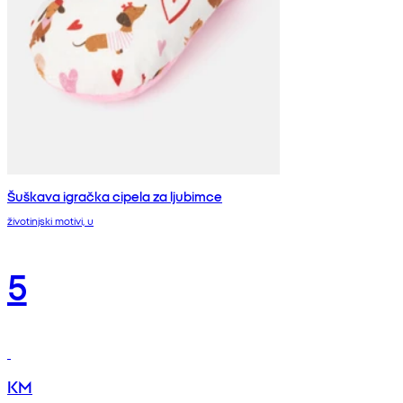
Šuškava igračka cipela za ljubimce
životinjski motivi, u
5
KM