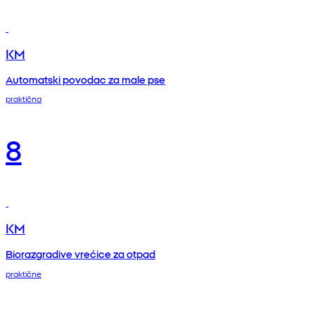
KM
Automatski povodac za male pse
praktična
8
KM
Biorazgradive vrećice za otpad
praktične