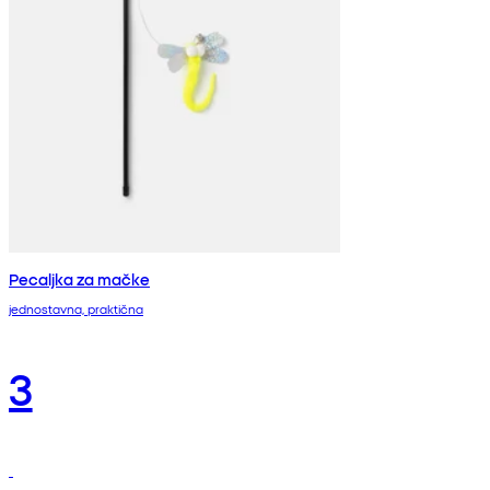
Pecaljka za mačke
jednostavna, praktična
3