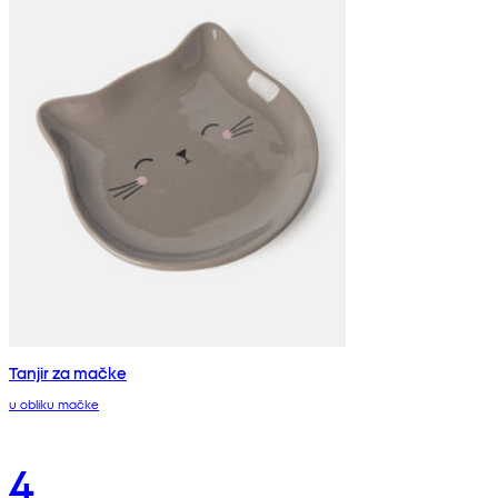
Tanjir za mačke
u obliku mačke
4