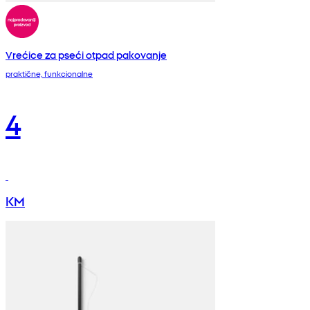
Vrećice za pseći otpad pakovanje
praktične, funkcionalne
4
KM