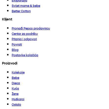
Ekspanzija
Svijet mame & bebe
Better Cotton
Klijent
Pronađi Pepco prodavnicu
Centar za podršku
Pitanja i odgovori
Povrati
Blog
Postavke kolačića
Proizvodi
Kolekcije
Bebe
Djeca
Kuća
Žene
Muškarci
Ostalo