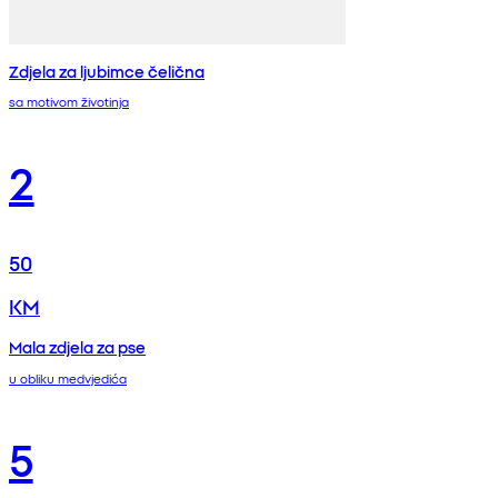
Zdjela za ljubimce čelična
sa motivom životinja
2
50
KM
Mala zdjela za pse
u obliku medvjedića
5