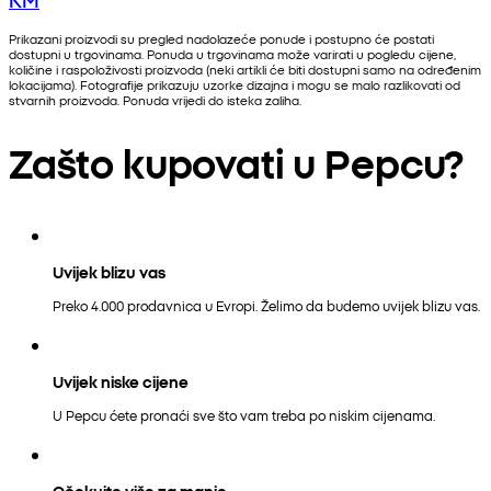
Prikazani proizvodi su pregled nadolazeće ponude i postupno će postati
dostupni u trgovinama. Ponuda u trgovinama može varirati u pogledu cijene,
količine i raspoloživosti proizvoda (neki artikli će biti dostupni samo na određenim
lokacijama). Fotografije prikazuju uzorke dizajna i mogu se malo razlikovati od
stvarnih proizvoda. Ponuda vrijedi do isteka zaliha.
Zašto kupovati u Pepcu?
Uvijek blizu vas
Preko 4.000 prodavnica u Evropi. Želimo da budemo uvijek blizu vas.
Uvijek niske cijene
U Pepcu ćete pronaći sve što vam treba po niskim cijenama.
Očekujte više za manje