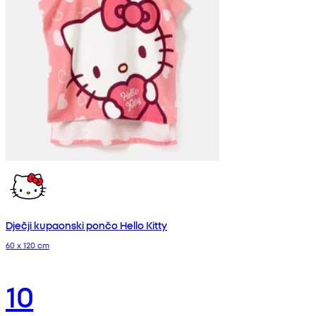
Dječji kupaonski pončo Hello Kitty
60 x 120 cm
10