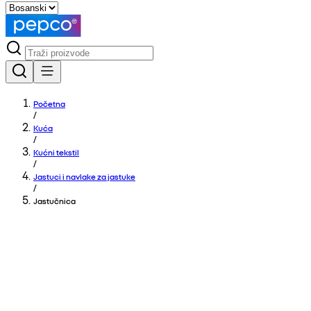
Početna
/
Kuća
/
Kućni tekstil
/
Jastuci i navlake za jastuke
/
Jastučnica