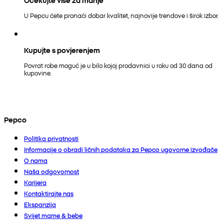
U Pepcu ćete pronaći dobar kvalitet, najnovije trendove i širok izbor.
Kupujte s povjerenjem
Povrat robe moguć je u bilo kojoj prodavnici u roku od 30 dana od
kupovine.
Pepco
Politika privatnosti
Informacije o obradi ličnih podataka za Pepco ugovorne izvođače
O nama
Naša odgovornost
Karijera
Kontaktirajte nas
Ekspanzija
Svijet mame & bebe