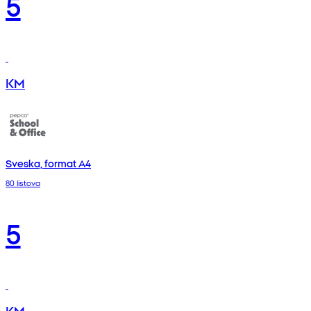
5
KM
Sveska, format A4
80 listova
5
KM