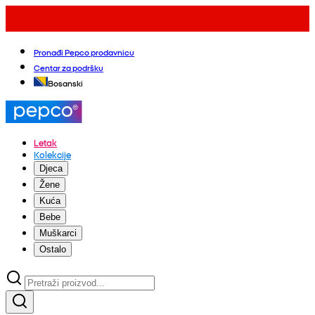
Pronađi Pepco prodavnicu
Centar za podršku
Bosanski
Letak
Kolekcije
Djeca
Žene
Kuća
Bebe
Muškarci
Ostalo