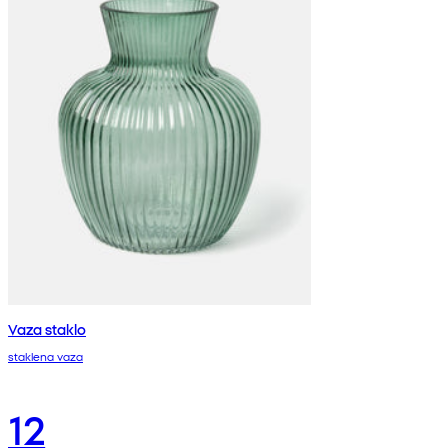
Vaza staklo
staklena vaza
12