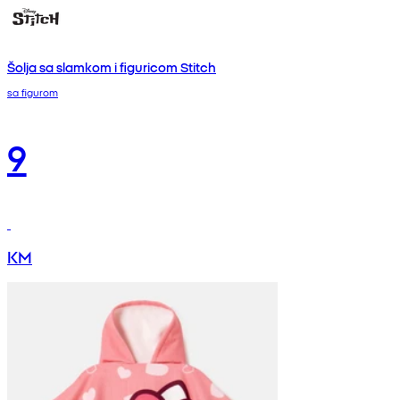
Šolja sa slamkom i figuricom Stitch
sa figurom
9
KM