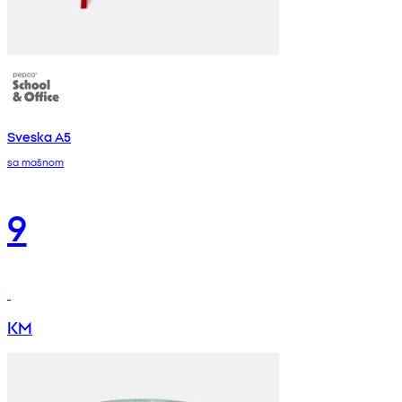
Sveska A5
sa mašnom
9
KM