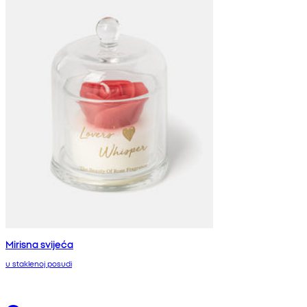
Mirisna svijeća
u staklenoj posudi