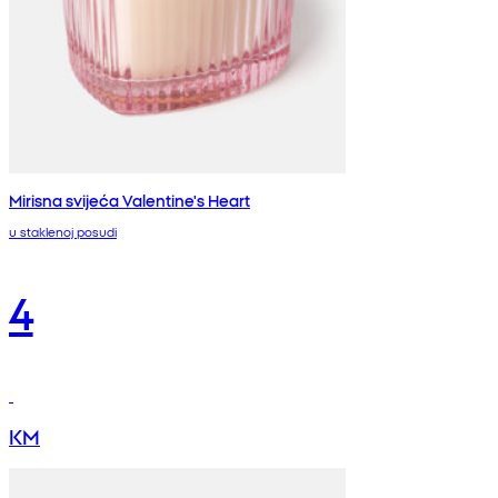
Mirisna svijeća Valentine's Heart
u staklenoj posudi
4
KM