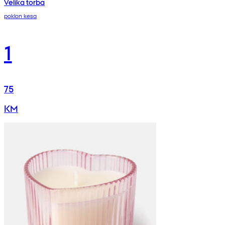
Velika torba
poklon kesa
1
75
KM