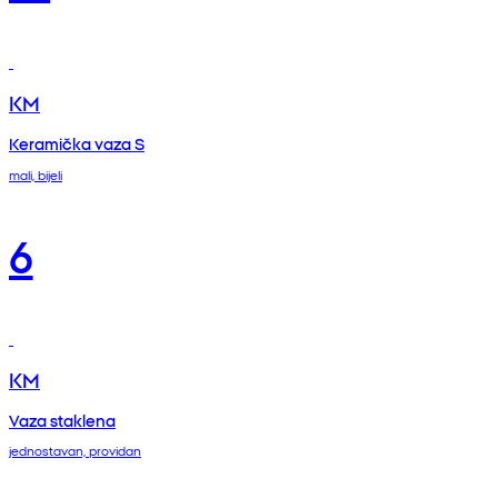
KM
Keramička vaza S
mali, bijeli
6
KM
Vaza staklena
jednostavan, providan