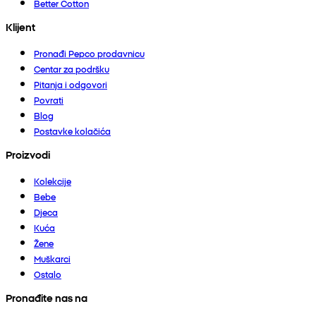
Better Cotton
Klijent
Pronađi Pepco prodavnicu
Centar za podršku
Pitanja i odgovori
Povrati
Blog
Postavke kolačića
Proizvodi
Kolekcije
Bebe
Djeca
Kuća
Žene
Muškarci
Ostalo
Pronađite nas na