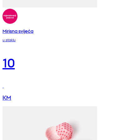
Mirisna svijeća
u staklu
10
KM