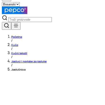
Početna
/
Kuća
/
Kućni tekstil
/
Jastuci i navlake za jastuke
/
Jastučnica