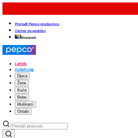
Pronađi Pepco prodavnicu
Centar za podršku
Bosanski
Letak
Kolekcije
Djeca
Žene
Kuća
Bebe
Muškarci
Ostalo