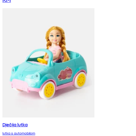
Dječija lutka
lutka s automobilom