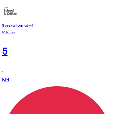
Sveska, format A4
80 listova
5
KM