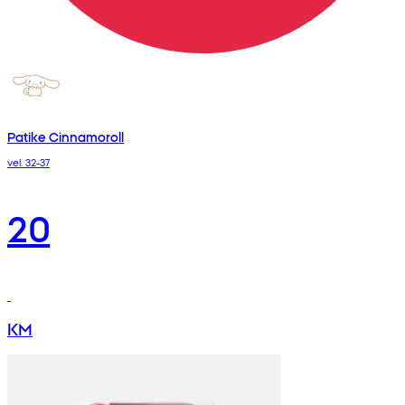
Patike Cinnamoroll
vel. 32-37
20
KM