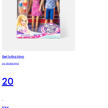
Set lutka kino
sa dodacima
20
KM