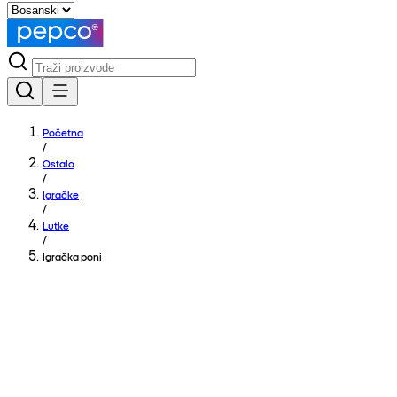
Početna
/
Ostalo
/
Igračke
/
Lutke
/
Igračka poni