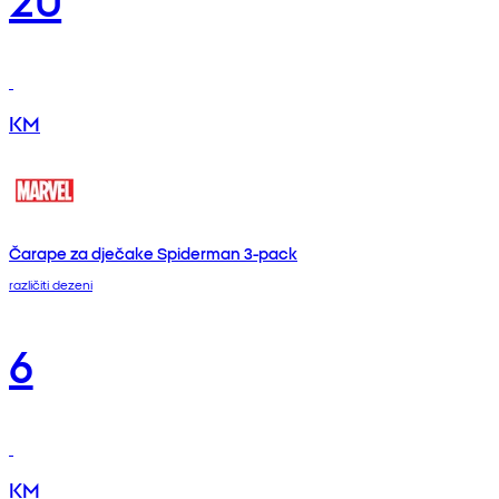
KM
Čarape za dječake Spiderman 3-pack
različiti dezeni
6
KM