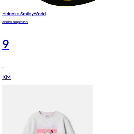
Helanke SmileyWorld
široke nogavice
9
KM