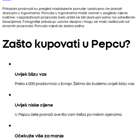
Prikazani proizvodi su pregled nadolazeće ponude i postupno će postati
dostupni u trgovinama. Ponuda u trgovinama može varirati u pogledu cijene,
količine i raspoloživosti proizvoda (neki artikli će biti dostupni samo na određenim
lokacijama). Fotografije prikazuju uzorke dizajna i mogu se malo razlikovati od
stvarnih proizvoda. Ponuda vrijedi do isteka zaliha.
Zašto kupovati u Pepcu?
Uvijek blizu vas
Preko 4.000 prodavnica u Evropi. Želimo da budemo uvijek blizu vas.
Uvijek niske cijene
U Pepcu ćete pronaći sve što vam treba po niskim cijenama.
Očekujte više za manje