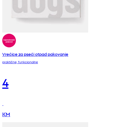
Vrećice za pseći otpad pakovanje
praktične, funkcionalne
4
KM