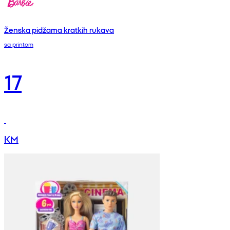
Ženska pidžama kratkih rukava
sa printom
17
KM