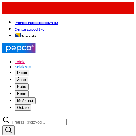
Pronađi Pepco prodavnicu
Centar za podršku
Bosanski
Letak
Kolekcije
Djeca
Žene
Kuća
Bebe
Muškarci
Ostalo