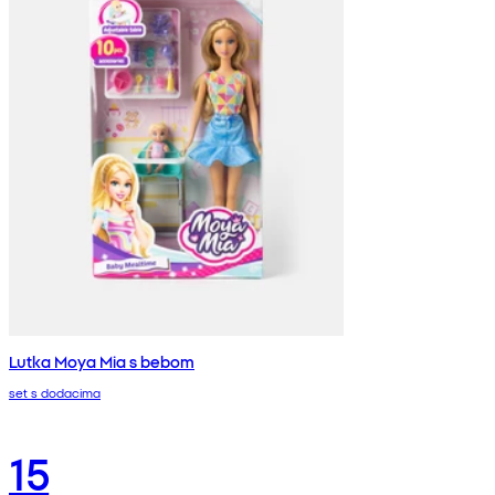
Lutka Moya Mia s bebom
set s dodacima
15