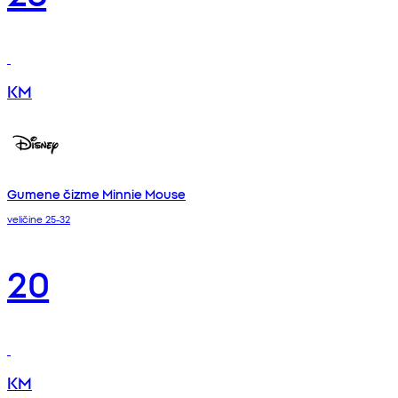
KM
Gumene čizme Minnie Mouse
veličine 25-32
20
KM