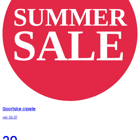
Sportske cipele
vel. 32-37
20