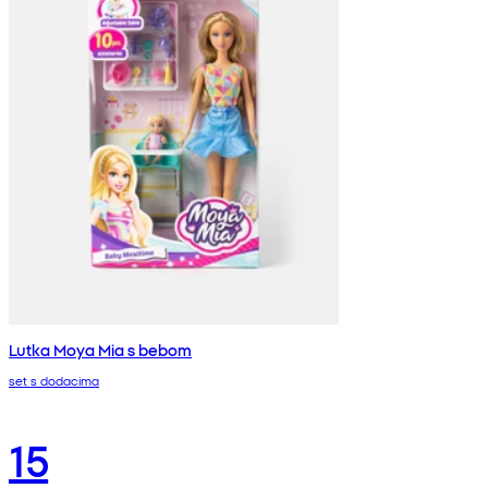
Lutka Moya Mia s bebom
set s dodacima
15