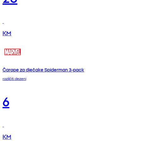
KM
Čarape za dječake Spiderman 3-pack
različiti dezeni
6
KM