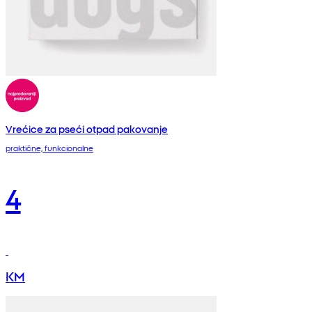
Vrećice za pseći otpad pakovanje
praktične, funkcionalne
4
KM