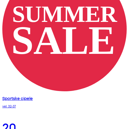
Sportske cipele
vel. 32-37
20