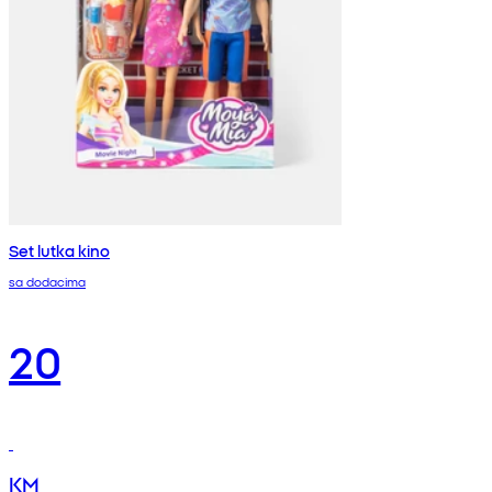
Set lutka kino
sa dodacima
20
KM