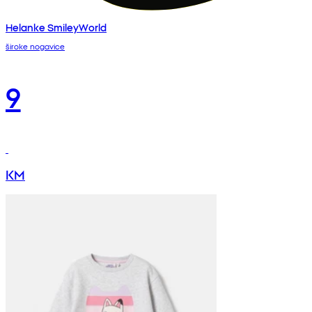
Helanke SmileyWorld
široke nogavice
9
KM