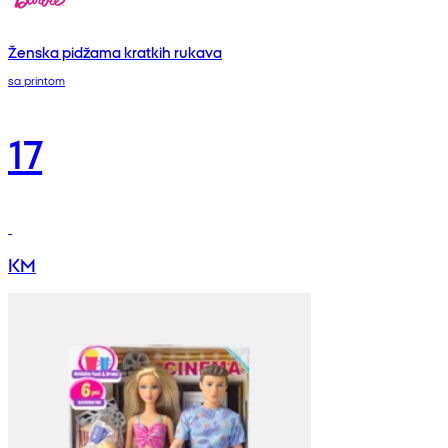
Ženska pidžama kratkih rukava
sa printom
17
KM