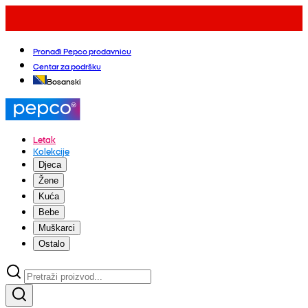
Pronađi Pepco prodavnicu
Centar za podršku
Bosanski
Letak
Kolekcije
Djeca
Žene
Kuća
Bebe
Muškarci
Ostalo