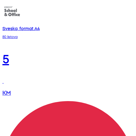
Sveska, format A4
80 listova
5
KM