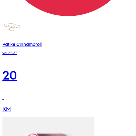
Patike Cinnamoroll
vel. 32-37
20
KM