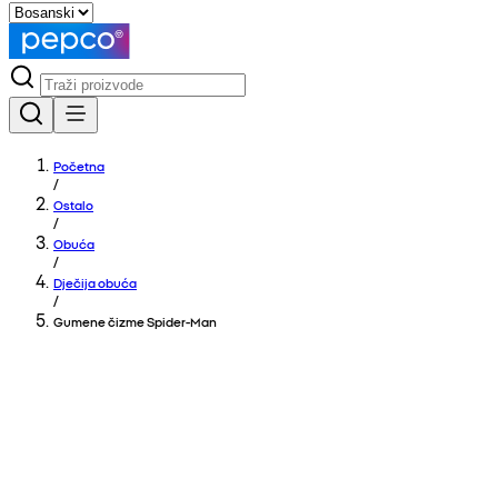
Početna
/
Ostalo
/
Obuća
/
Dječija obuća
/
Gumene čizme Spider-Man