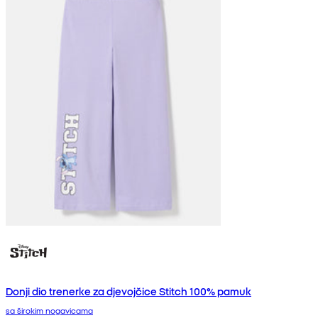
Donji dio trenerke za djevojčice Stitch 100% pamuk
sa širokim nogavicama