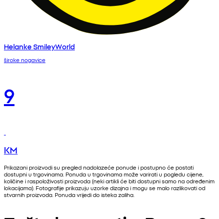
Helanke SmileyWorld
široke nogavice
9
KM
Prikazani proizvodi su pregled nadolazeće ponude i postupno će postati
dostupni u trgovinama. Ponuda u trgovinama može varirati u pogledu cijene,
količine i raspoloživosti proizvoda (neki artikli će biti dostupni samo na određenim
lokacijama). Fotografije prikazuju uzorke dizajna i mogu se malo razlikovati od
stvarnih proizvoda. Ponuda vrijedi do isteka zaliha.