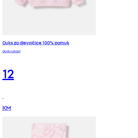
Duks za djevojčice 100% pamuk
dugi rukavi
12
KM