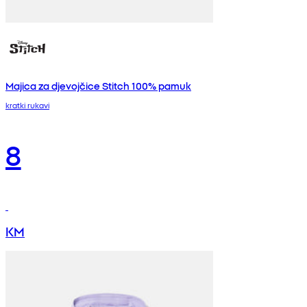
Majica za djevojčice Stitch 100% pamuk
kratki rukavi
8
KM