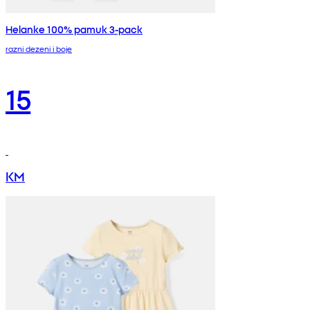
Helanke 100% pamuk 3-pack
razni dezeni i boje
15
KM