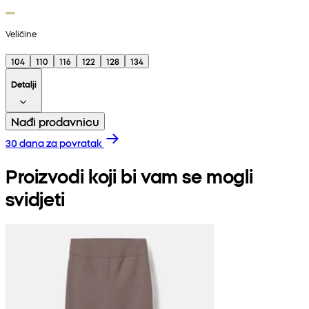
Veličine
104
110
116
122
128
134
Detalji
Nađi prodavnicu
30 dana za povratak
Proizvodi koji bi vam se mogli
svidjeti