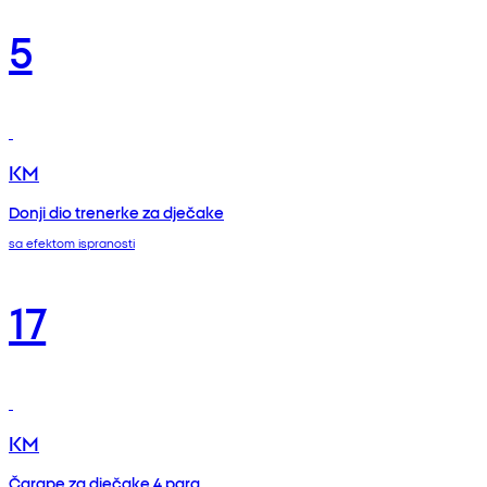
5
KM
Donji dio trenerke za dječake
sa efektom ispranosti
17
KM
Čarape za dječake 4 para