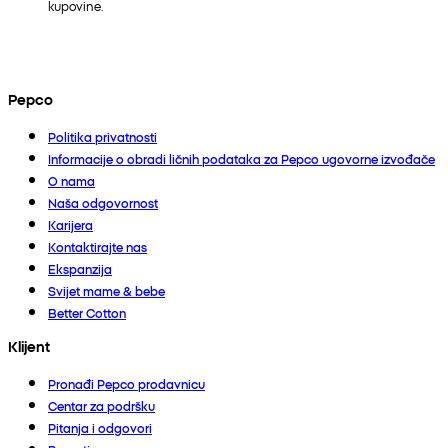
kupovine.
Pepco
Politika privatnosti
Informacije o obradi ličnih podataka za Pepco ugovorne izvođače
O nama
Naša odgovornost
Karijera
Kontaktirajte nas
Ekspanzija
Svijet mame & bebe
Better Cotton
Klijent
Pronađi Pepco prodavnicu
Centar za podršku
Pitanja i odgovori