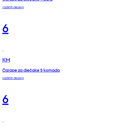
različiti dezeni
6
KM
Čarape za dječake 5 komada
različiti dezeni
6