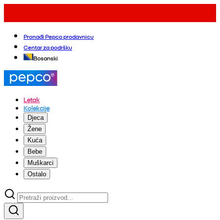
Pronađi Pepco prodavnicu
Centar za podršku
Bosanski
Letak
Kolekcije
Djeca
Žene
Kuća
Bebe
Muškarci
Ostalo