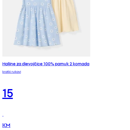
Haljine za djevojčice 100% pamuk 2 komada
kratki rukavi
15
KM