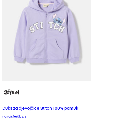
Duks za djevojčice Stitch 100% pamuk
na rajsferšlus, s