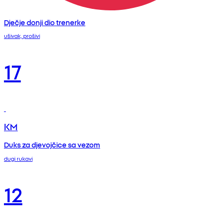
Dječje donji dio trenerke
ušivak, prošivi
17
KM
Duks za djevojčice sa vezom
dugi rukavi
12