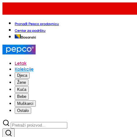
Pronađi Pepco prodavnicu
Centar za podršku
Bosanski
Letak
Kolekcije
Djeca
Žene
Kuća
Bebe
Muškarci
Ostalo