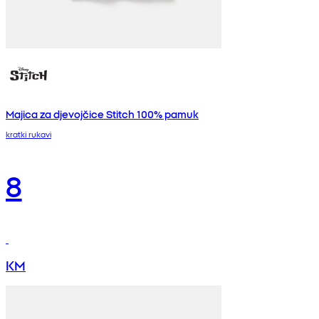
Majica za djevojčice Stitch 100% pamuk
kratki rukavi
8
KM