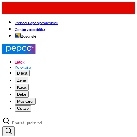
Pronađi Pepco prodavnicu
Centar za podršku
Bosanski
Letak
Kolekcije
Djeca
Žene
Kuća
Bebe
Muškarci
Ostalo