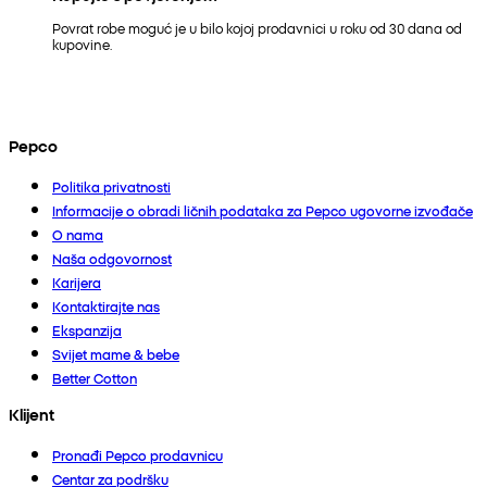
Povrat robe moguć je u bilo kojoj prodavnici u roku od 30 dana od
kupovine.
Pepco
Politika privatnosti
Informacije o obradi ličnih podataka za Pepco ugovorne izvođače
O nama
Naša odgovornost
Karijera
Kontaktirajte nas
Ekspanzija
Svijet mame & bebe
Better Cotton
Klijent
Pronađi Pepco prodavnicu
Centar za podršku