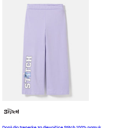
Donji dio trenerke za djevojčice Stitch 100% pamuk