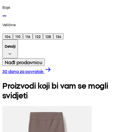
Boje
Veličine
104
110
116
122
128
134
Detalji
Nađi prodavnicu
30 dana za povratak
Proizvodi koji bi vam se mogli
svidjeti