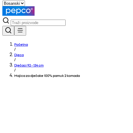
Početna
/
Djeca
/
Dječaci 92 - 134 cm
/
Majica za dječake 100% pamuk 2 komada