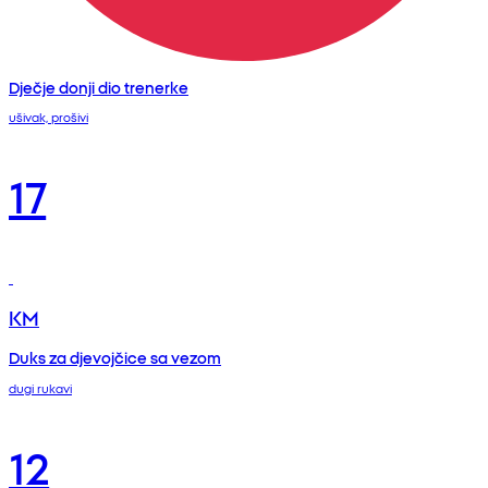
Dječje donji dio trenerke
ušivak, prošivi
17
KM
Duks za djevojčice sa vezom
dugi rukavi
12