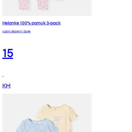
Helanke 100% pamuk 3-pack
razni dezeni i boje
15
KM