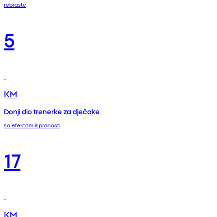
rebraste
5
KM
Donji dio trenerke za dječake
sa efektom ispranosti
17
KM