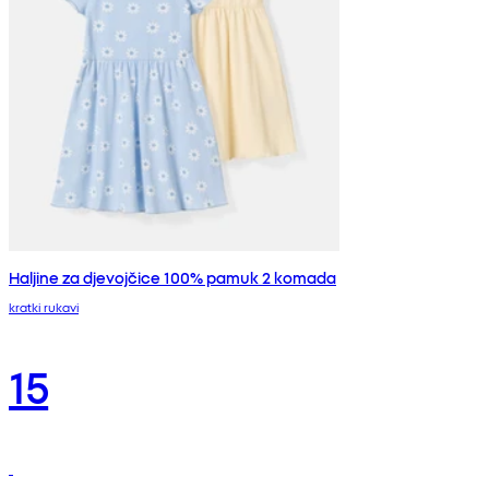
Haljine za djevojčice 100% pamuk 2 komada
kratki rukavi
15