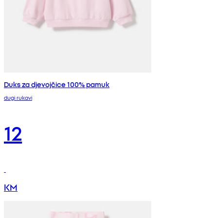
Duks za djevojčice 100% pamuk
dugi rukavi
12
KM