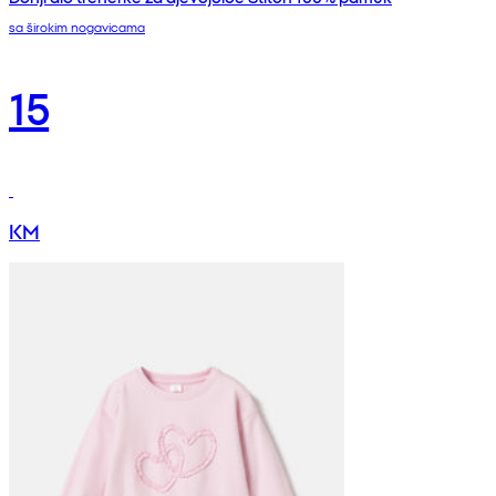
sa širokim nogavicama
15
KM