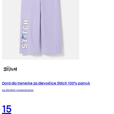
Donji dio trenerke za djevojčice Stitch 100% pamuk
sa širokim nogavicama
15