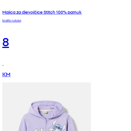
Majica za djevojčice Stitch 100% pamuk
kratki rukavi
8
KM