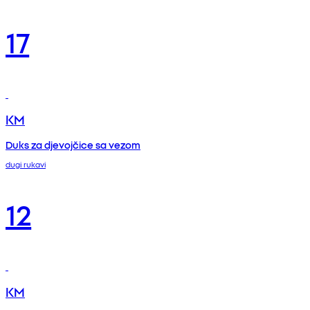
17
KM
Duks za djevojčice sa vezom
dugi rukavi
12
KM