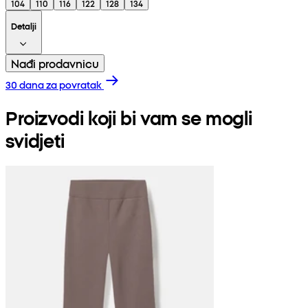
104
110
116
122
128
134
Detalji
Nađi prodavnicu
30 dana za povratak
Proizvodi koji bi vam se mogli
svidjeti