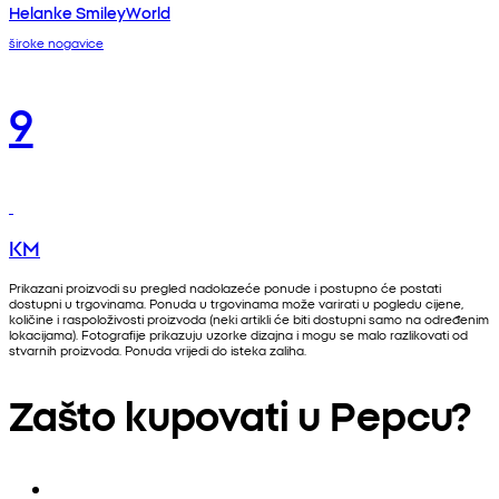
Helanke SmileyWorld
široke nogavice
9
KM
Prikazani proizvodi su pregled nadolazeće ponude i postupno će postati
dostupni u trgovinama. Ponuda u trgovinama može varirati u pogledu cijene,
količine i raspoloživosti proizvoda (neki artikli će biti dostupni samo na određenim
lokacijama). Fotografije prikazuju uzorke dizajna i mogu se malo razlikovati od
stvarnih proizvoda. Ponuda vrijedi do isteka zaliha.
Zašto kupovati u Pepcu?