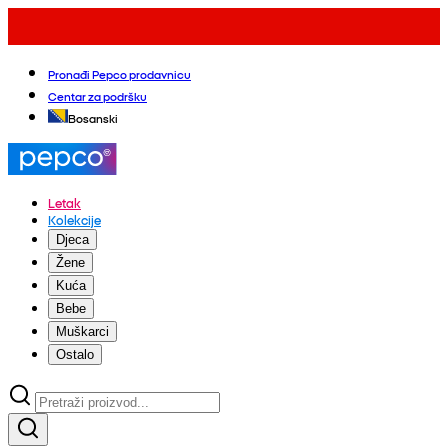
Pronađi Pepco prodavnicu
Centar za podršku
Bosanski
Letak
Kolekcije
Djeca
Žene
Kuća
Bebe
Muškarci
Ostalo