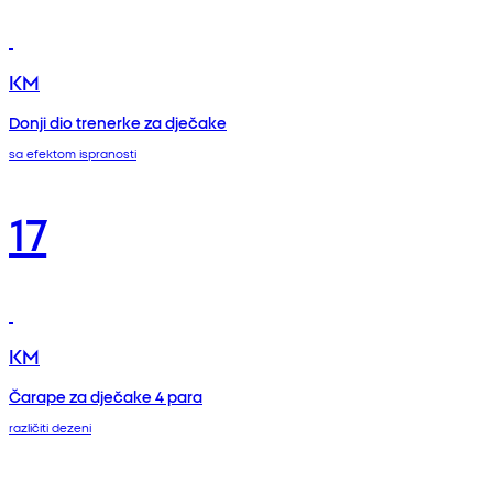
KM
Donji dio trenerke za dječake
sa efektom ispranosti
17
KM
Čarape za dječake 4 para
različiti dezeni