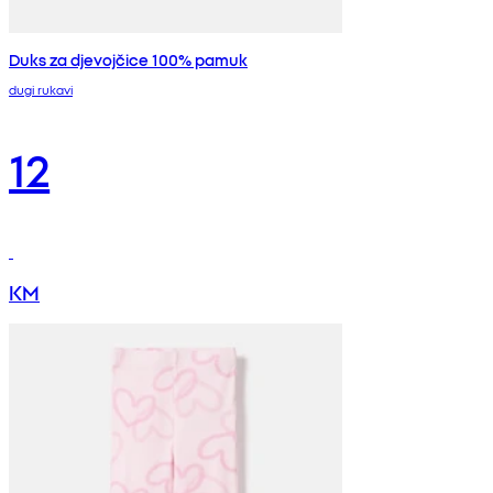
Duks za djevojčice 100% pamuk
dugi rukavi
12
KM