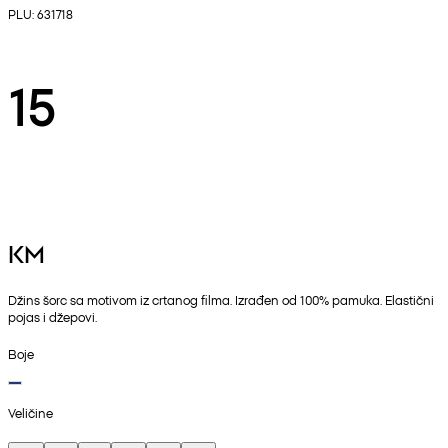
PLU: 631718
15
KM
Džins šorc sa motivom iz crtanog filma. Izrađen od 100% pamuka. Elastični
pojas i džepovi.
Boje
Veličine