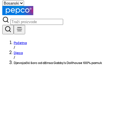
Početna
/
Djeca
/
Djevojački šorc od džinsa Gabby's Dollhouse 100% pamuk