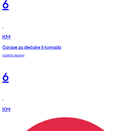
6
KM
Čarape za dječake 5 komada
različiti dezeni
6
KM