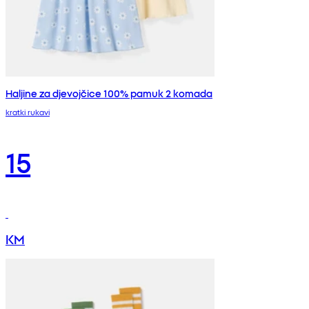
Haljine za djevojčice 100% pamuk 2 komada
kratki rukavi
15
KM