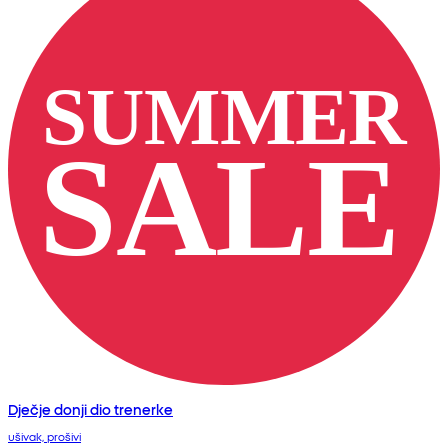
Dječje donji dio trenerke
ušivak, prošivi