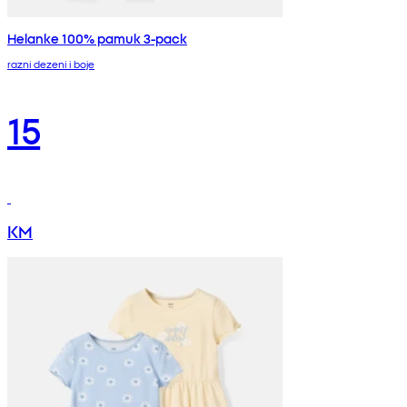
Helanke 100% pamuk 3-pack
razni dezeni i boje
15
KM