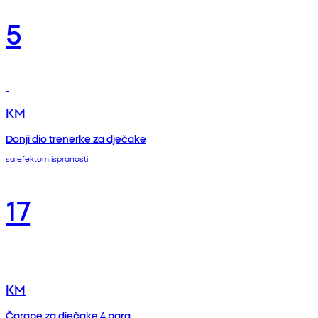
5
KM
Donji dio trenerke za dječake
sa efektom ispranosti
17
KM
Čarape za dječake 4 para