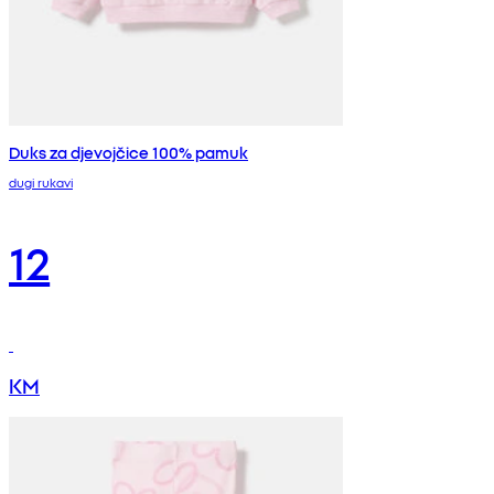
Duks za djevojčice 100% pamuk
dugi rukavi
12
KM