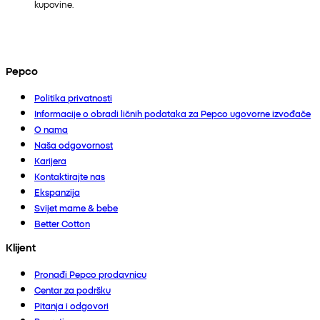
kupovine.
Pepco
Politika privatnosti
Informacije o obradi ličnih podataka za Pepco ugovorne izvođače
O nama
Naša odgovornost
Karijera
Kontaktirajte nas
Ekspanzija
Svijet mame & bebe
Better Cotton
Klijent
Pronađi Pepco prodavnicu
Centar za podršku
Pitanja i odgovori