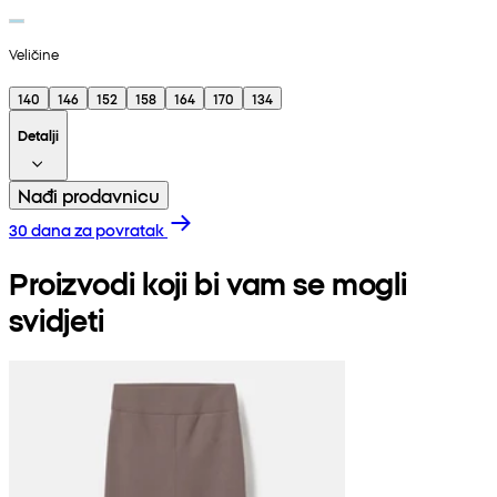
Veličine
140
146
152
158
164
170
134
Detalji
Nađi prodavnicu
30 dana za povratak
Proizvodi koji bi vam se mogli
svidjeti