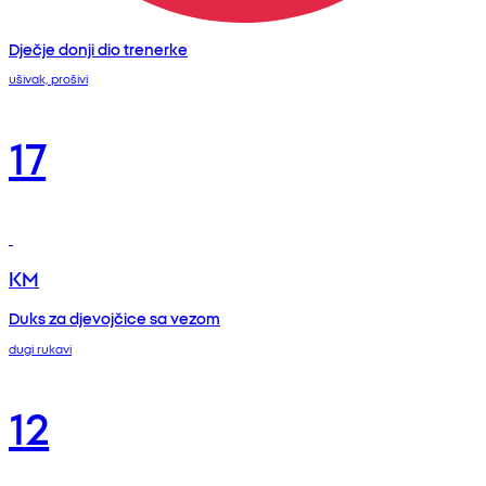
Dječje donji dio trenerke
ušivak, prošivi
17
KM
Duks za djevojčice sa vezom
dugi rukavi
12