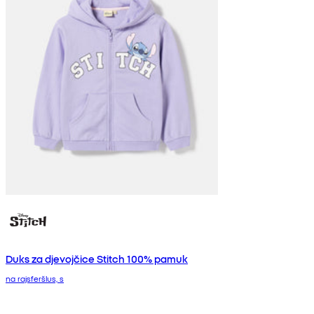
Duks za djevojčice Stitch 100% pamuk
na rajsferšlus, s