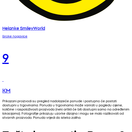
Helanke SmileyWorld
široke nogavice
9
KM
Prikazani proizvodi su pregled nadolazeće ponude i postupno će postati
dostupni u trgovinama. Ponuda u trgovinama može varirati u pogledu cijene,
količine i raspoloživosti proizvoda (neki artikli će biti dostupni samo na određenim
lokacijama). Fotografije prikazuju uzorke dizajna i mogu se malo razlikovati od
stvarnih proizvoda. Ponuda vrijedi do isteka zaliha.