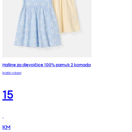
Haljine za djevojčice 100% pamuk 2 komada
kratki rukavi
15
KM