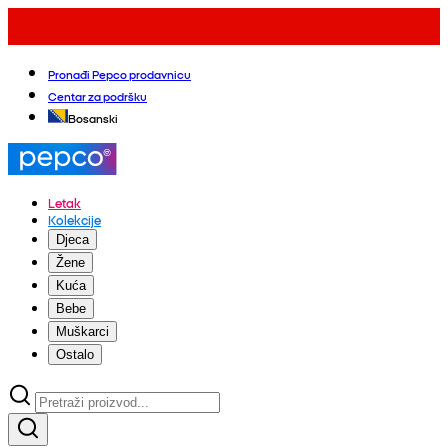
Pronađi Pepco prodavnicu
Centar za podršku
Bosanski
Letak
Kolekcije
Djeca
Žene
Kuća
Bebe
Muškarci
Ostalo