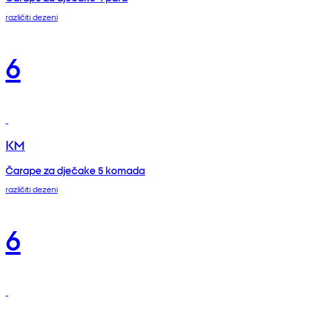
različiti dezeni
6
KM
Čarape za dječake 5 komada
različiti dezeni
6