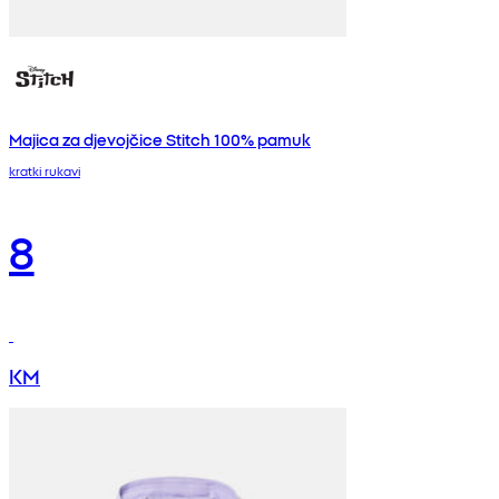
Majica za djevojčice Stitch 100% pamuk
kratki rukavi
8
KM