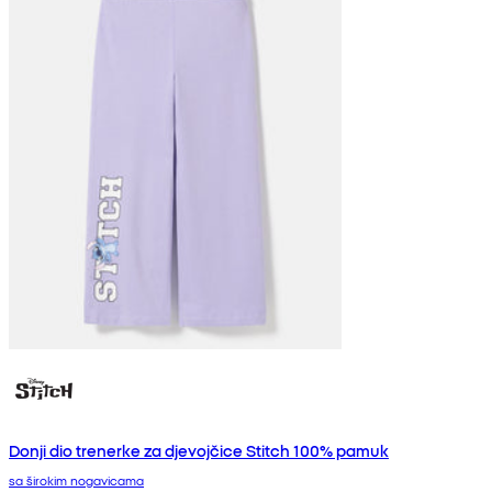
Donji dio trenerke za djevojčice Stitch 100% pamuk
sa širokim nogavicama