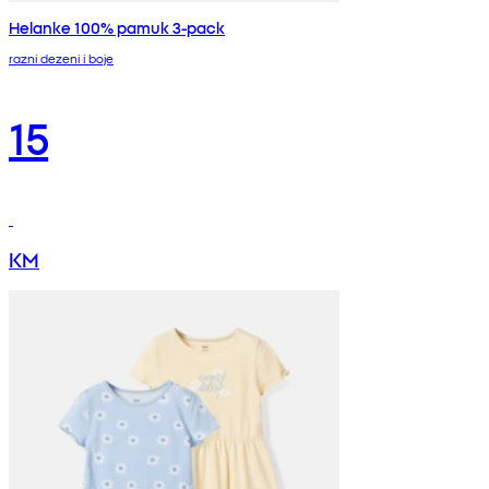
Helanke 100% pamuk 3-pack
razni dezeni i boje
15
KM