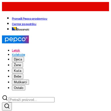
Pronađi Pepco prodavnicu
Centar za podršku
Bosanski
Letak
Kolekcije
Djeca
Žene
Kuća
Bebe
Muškarci
Ostalo