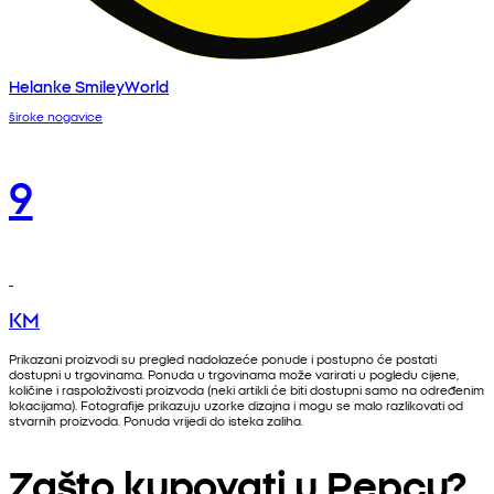
Helanke SmileyWorld
široke nogavice
9
KM
Prikazani proizvodi su pregled nadolazeće ponude i postupno će postati
dostupni u trgovinama. Ponuda u trgovinama može varirati u pogledu cijene,
količine i raspoloživosti proizvoda (neki artikli će biti dostupni samo na određenim
lokacijama). Fotografije prikazuju uzorke dizajna i mogu se malo razlikovati od
stvarnih proizvoda. Ponuda vrijedi do isteka zaliha.
Zašto kupovati u Pepcu?