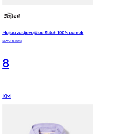
Majica za djevojčice Stitch 100% pamuk
kratki rukavi
8
KM