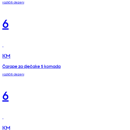
različiti dezeni
6
KM
Čarape za dječake 5 komada
različiti dezeni
6
KM