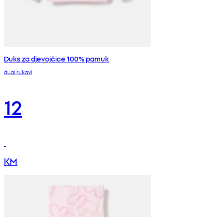
Duks za djevojčice 100% pamuk
dugi rukavi
12
KM