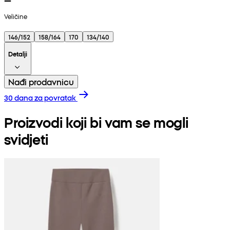
Veličine
146/152
158/164
170
134/140
Detalji
Nađi prodavnicu
30 dana za povratak
Proizvodi koji bi vam se mogli
svidjeti