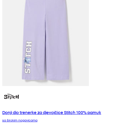
Donji dio trenerke za djevojčice Stitch 100% pamuk
sa širokim nogavicama