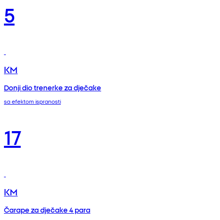
5
KM
Donji dio trenerke za dječake
sa efektom ispranosti
17
KM
Čarape za dječake 4 para