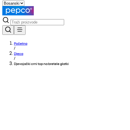
Početna
/
Djeca
/
Djevojački crni top na bretele glatki