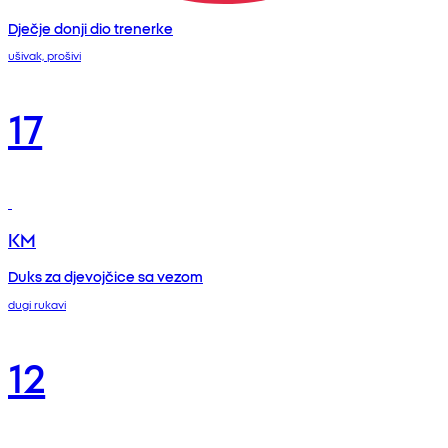
Dječje donji dio trenerke
ušivak, prošivi
17
KM
Duks za djevojčice sa vezom
dugi rukavi
12