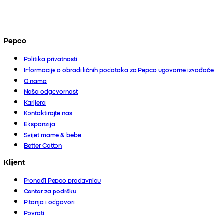
Pepco
Politika privatnosti
Informacije o obradi ličnih podataka za Pepco ugovorne izvođače
O nama
Naša odgovornost
Karijera
Kontaktirajte nas
Ekspanzija
Svijet mame & bebe
Better Cotton
Klijent
Pronađi Pepco prodavnicu
Centar za podršku
Pitanja i odgovori
Povrati