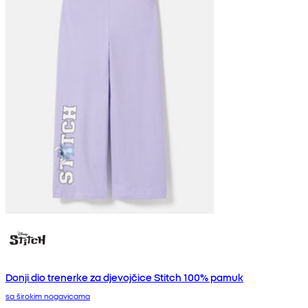
Donji dio trenerke za djevojčice Stitch 100% pamuk
sa širokim nogavicama