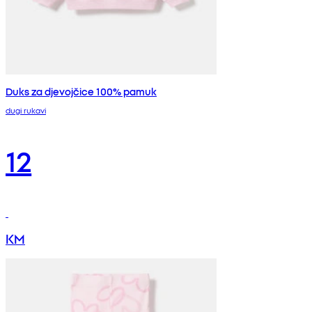
Duks za djevojčice 100% pamuk
dugi rukavi
12
KM