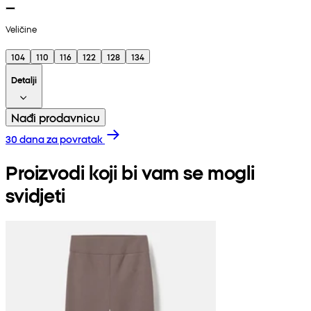
Veličine
104
110
116
122
128
134
Detalji
Nađi prodavnicu
30 dana za povratak
Proizvodi koji bi vam se mogli
svidjeti