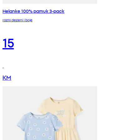
Helanke 100% pamuk 3-pack
razni dezeni i boje
15
KM