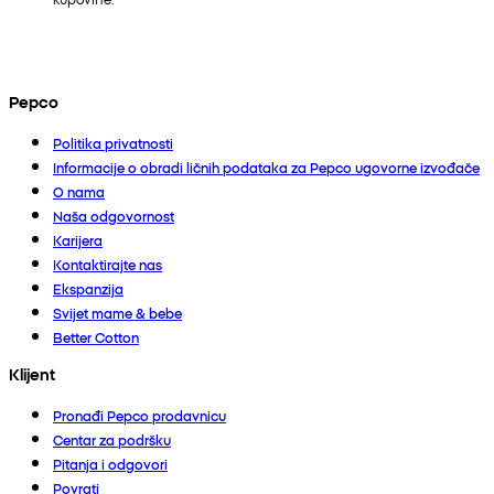
Pepco
Politika privatnosti
Informacije o obradi ličnih podataka za Pepco ugovorne izvođače
O nama
Naša odgovornost
Karijera
Kontaktirajte nas
Ekspanzija
Svijet mame & bebe
Better Cotton
Klijent
Pronađi Pepco prodavnicu
Centar za podršku
Pitanja i odgovori
Povrati