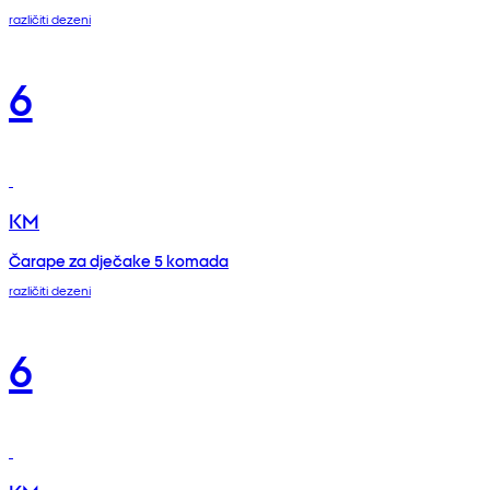
različiti dezeni
6
KM
Čarape za dječake 5 komada
različiti dezeni
6