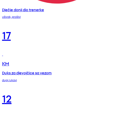
Dječje donji dio trenerke
ušivak, prošivi
17
KM
Duks za djevojčice sa vezom
dugi rukavi
12