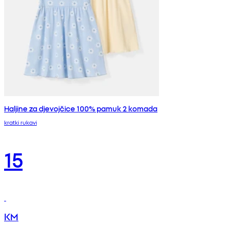
Haljine za djevojčice 100% pamuk 2 komada
kratki rukavi
15
KM