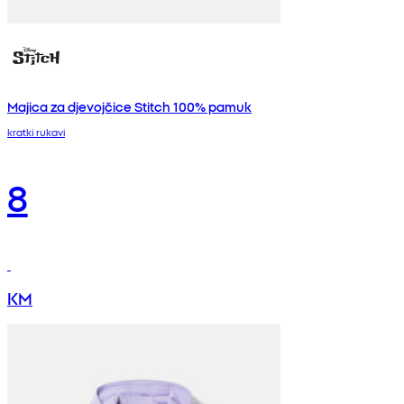
Majica za djevojčice Stitch 100% pamuk
kratki rukavi
8
KM