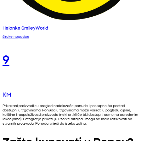
Helanke SmileyWorld
široke nogavice
9
KM
Prikazani proizvodi su pregled nadolazeće ponude i postupno će postati
dostupni u trgovinama. Ponuda u trgovinama može varirati u pogledu cijene,
količine i raspoloživosti proizvoda (neki artikli će biti dostupni samo na određenim
lokacijama). Fotografije prikazuju uzorke dizajna i mogu se malo razlikovati od
stvarnih proizvoda. Ponuda vrijedi do isteka zaliha.