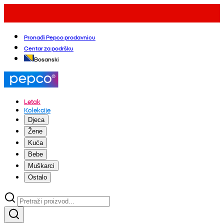
Pronađi Pepco prodavnicu
Centar za podršku
Bosanski
Letak
Kolekcije
Djeca
Žene
Kuća
Bebe
Muškarci
Ostalo