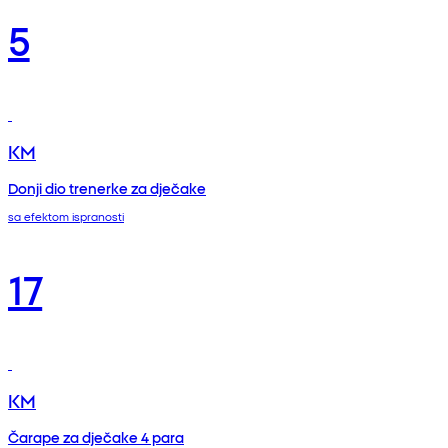
5
KM
Donji dio trenerke za dječake
sa efektom ispranosti
17
KM
Čarape za dječake 4 para