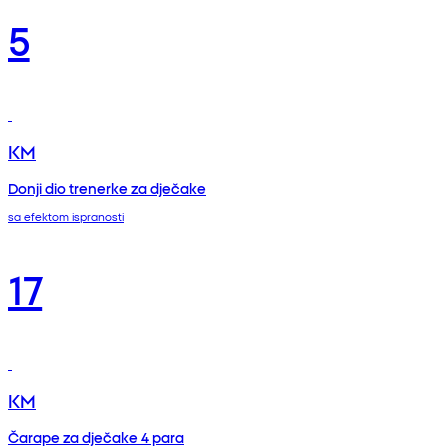
5
KM
Donji dio trenerke za dječake
sa efektom ispranosti
17
KM
Čarape za dječake 4 para