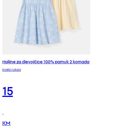
Haljine za djevojčice 100% pamuk 2 komada
kratki rukavi
15
KM