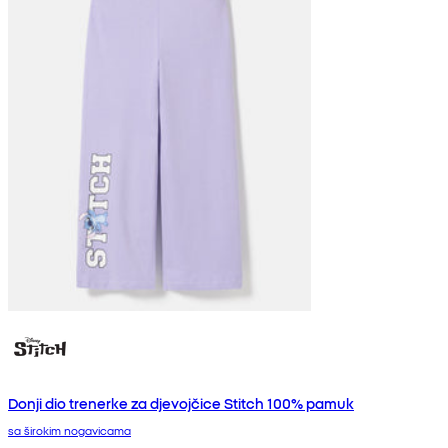
Donji dio trenerke za djevojčice Stitch 100% pamuk
sa širokim nogavicama