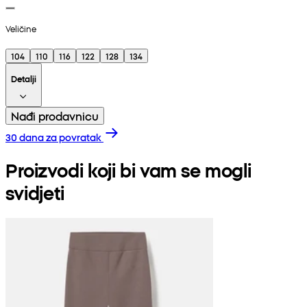
Veličine
104
110
116
122
128
134
Detalji
Nađi prodavnicu
30 dana za povratak
Proizvodi koji bi vam se mogli
svidjeti