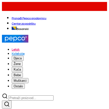
Pronađi Pepco prodavnicu
Centar za podršku
Bosanski
Letak
Kolekcije
Djeca
Žene
Kuća
Bebe
Muškarci
Ostalo