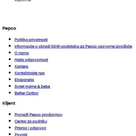
Pepco
Politika privatnosti
Informacije o obradi ličnih podataka za Pepco ugovorne izvođače
O nama
Naša odgovornost
Karijera
Kontaktirajte nas
Ekspanzija
Svijet mame & bebe
Better Cotton
Klijent
Pronađi Pepco prodavnicu
Centar za podršku
Pitanja i odgovori
Povrati