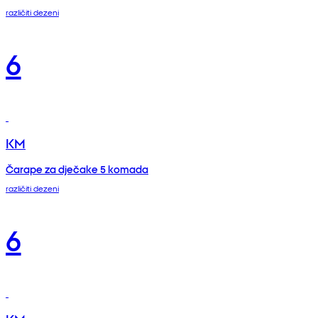
različiti dezeni
6
KM
Čarape za dječake 5 komada
različiti dezeni
6