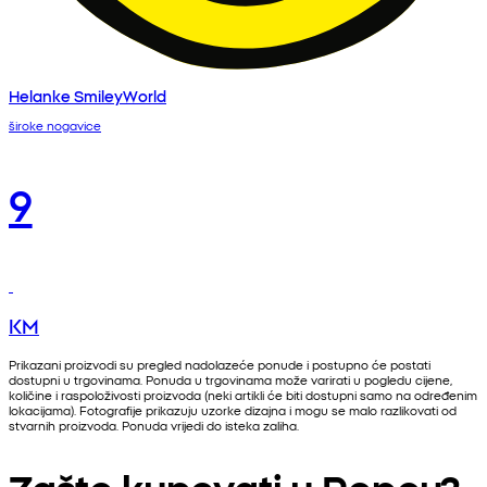
Helanke SmileyWorld
široke nogavice
9
KM
Prikazani proizvodi su pregled nadolazeće ponude i postupno će postati
dostupni u trgovinama. Ponuda u trgovinama može varirati u pogledu cijene,
količine i raspoloživosti proizvoda (neki artikli će biti dostupni samo na određenim
lokacijama). Fotografije prikazuju uzorke dizajna i mogu se malo razlikovati od
stvarnih proizvoda. Ponuda vrijedi do isteka zaliha.