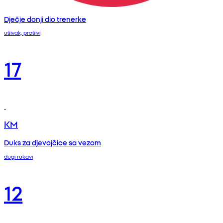
Dječje donji dio trenerke
ušivak, prošivi
17
KM
Duks za djevojčice sa vezom
dugi rukavi
12