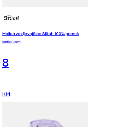
Majica za djevojčice Stitch 100% pamuk
kratki rukavi
8
KM