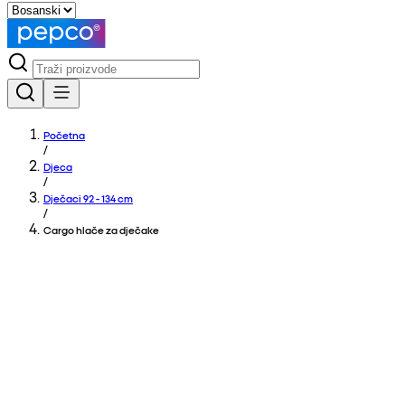
Početna
/
Djeca
/
Dječaci 92 - 134 cm
/
Cargo hlače za dječake