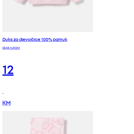
Duks za djevojčice 100% pamuk
dugi rukavi
12
KM