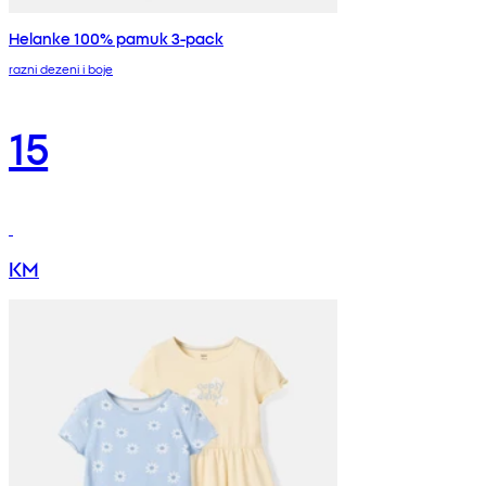
Helanke 100% pamuk 3-pack
razni dezeni i boje
15
KM