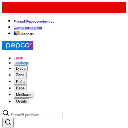
Pronađi Pepco prodavnicu
Centar za podršku
Bosanski
Letak
Kolekcije
Djeca
Žene
Kuća
Bebe
Muškarci
Ostalo