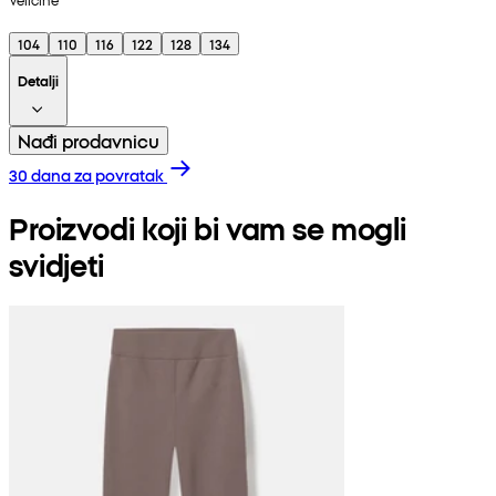
104
110
116
122
128
134
Detalji
Nađi prodavnicu
30 dana za povratak
Proizvodi koji bi vam se mogli
svidjeti