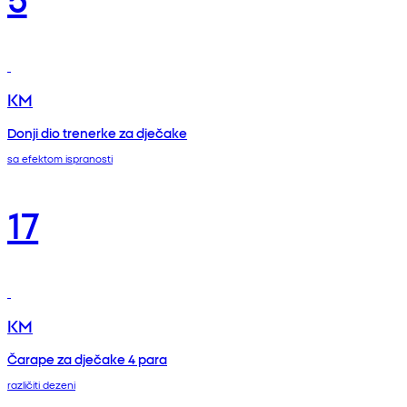
KM
Donji dio trenerke za dječake
sa efektom ispranosti
17
KM
Čarape za dječake 4 para
različiti dezeni