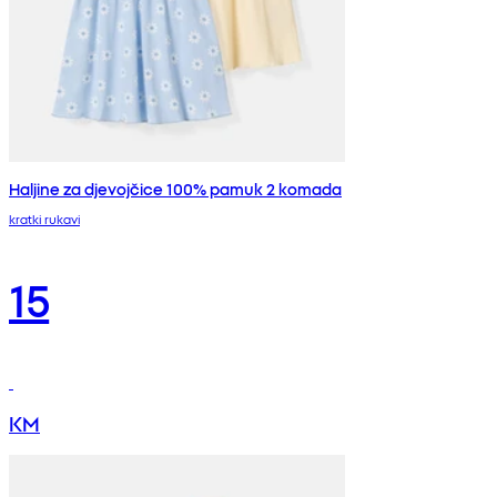
Haljine za djevojčice 100% pamuk 2 komada
kratki rukavi
15
KM