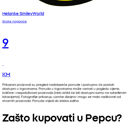
Helanke SmileyWorld
široke nogavice
9
KM
Prikazani proizvodi su pregled nadolazeće ponude i postupno će postati
dostupni u trgovinama. Ponuda u trgovinama može varirati u pogledu cijene,
količine i raspoloživosti proizvoda (neki artikli će biti dostupni samo na određenim
lokacijama). Fotografije prikazuju uzorke dizajna i mogu se malo razlikovati od
stvarnih proizvoda. Ponuda vrijedi do isteka zaliha.
Zašto kupovati u Pepcu?