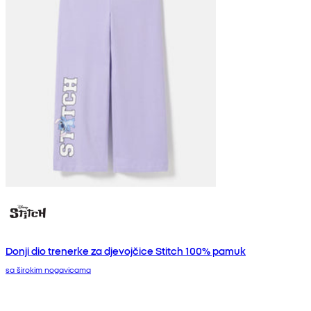
Donji dio trenerke za djevojčice Stitch 100% pamuk
sa širokim nogavicama