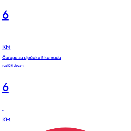
6
KM
Čarape za dječake 5 komada
različiti dezeni
6
KM