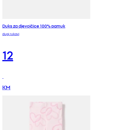
Duks za djevojčice 100% pamuk
dugi rukavi
12
KM