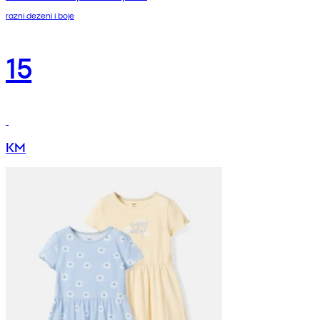
razni dezeni i boje
15
KM