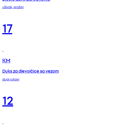
ušivak, prošivi
17
KM
Duks za djevojčice sa vezom
dugi rukavi
12