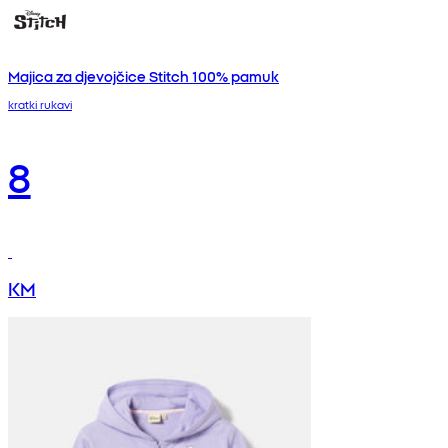
Majica za djevojčice Stitch 100% pamuk
kratki rukavi
8
KM