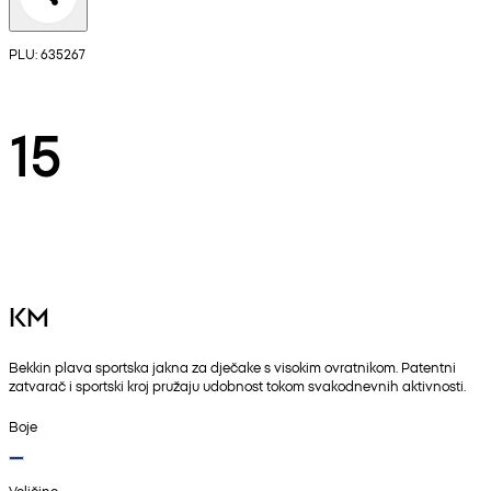
PLU: 635267
15
KM
Bekkin plava sportska jakna za dječake s visokim ovratnikom. Patentni
zatvarač i sportski kroj pružaju udobnost tokom svakodnevnih aktivnosti.
Boje
Veličine