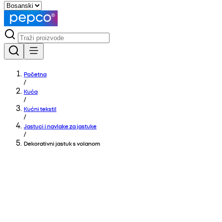
Početna
/
Kuća
/
Kućni tekstil
/
Jastuci i navlake za jastuke
/
Dekorativni jastuk s volanom