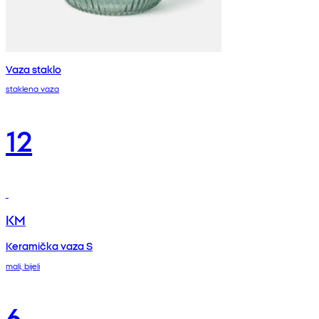
Vaza staklo
staklena vaza
12
KM
Keramička vaza S
mali, bijeli
6