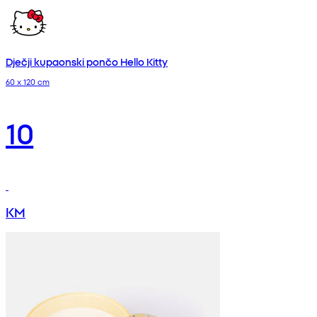
Dječji kupaonski pončo Hello Kitty
60 x 120 cm
10
KM