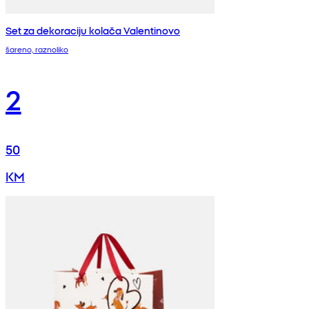
Set za dekoraciju kolača Valentinovo
šareno, raznoliko
2
50
KM