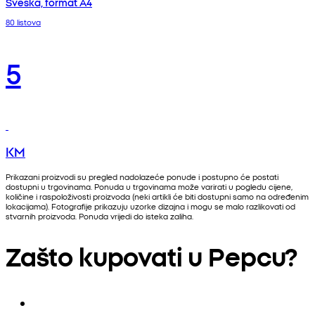
Sveska, format A4
80 listova
5
KM
Prikazani proizvodi su pregled nadolazeće ponude i postupno će postati
dostupni u trgovinama. Ponuda u trgovinama može varirati u pogledu cijene,
količine i raspoloživosti proizvoda (neki artikli će biti dostupni samo na određenim
lokacijama). Fotografije prikazuju uzorke dizajna i mogu se malo razlikovati od
stvarnih proizvoda. Ponuda vrijedi do isteka zaliha.
Zašto kupovati u Pepcu?