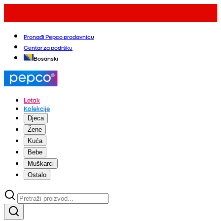
Pronađi Pepco prodavnicu
Centar za podršku
Bosanski
Letak
Kolekcije
Djeca
Žene
Kuća
Bebe
Muškarci
Ostalo