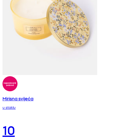
Mirisna svijeća
u staklu
10