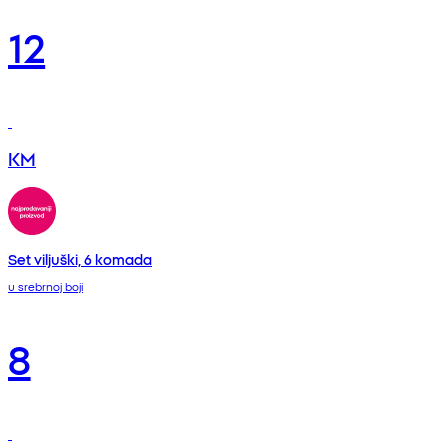
12
KM
Set viljuški, 6 komada
u srebrnoj boji
8