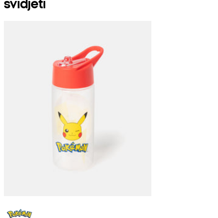
svidjeti