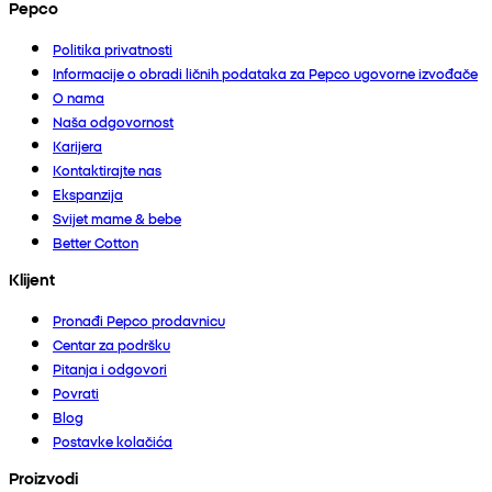
Pepco
Politika privatnosti
Informacije o obradi ličnih podataka za Pepco ugovorne izvođače
O nama
Naša odgovornost
Karijera
Kontaktirajte nas
Ekspanzija
Svijet mame & bebe
Better Cotton
Klijent
Pronađi Pepco prodavnicu
Centar za podršku
Pitanja i odgovori
Povrati
Blog
Postavke kolačića
Proizvodi