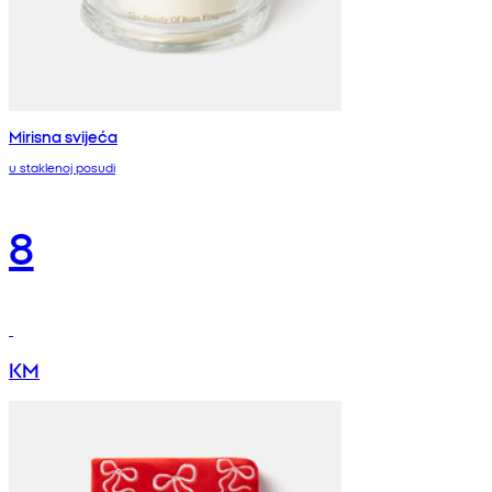
Mirisna svijeća
u staklenoj posudi
8
KM