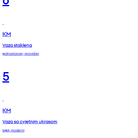
KM
Vaza staklena
jednostavan, providan
5
KM
Vaza sa cvjetnim ukrasom
bijeli, moderni