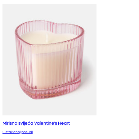
Mirisna svijeća Valentine's Heart
u staklenoj posudi