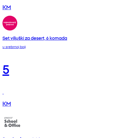
KM
Set viljuški za desert, 6 komada
u srebrnoj boji
5
KM