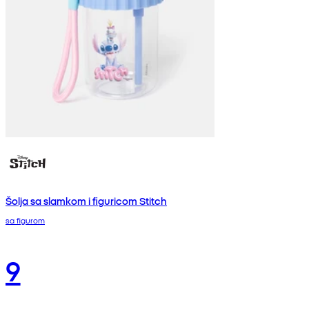
Šolja sa slamkom i figuricom Stitch
sa figurom
9