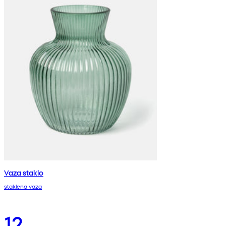
Vaza staklo
staklena vaza
12