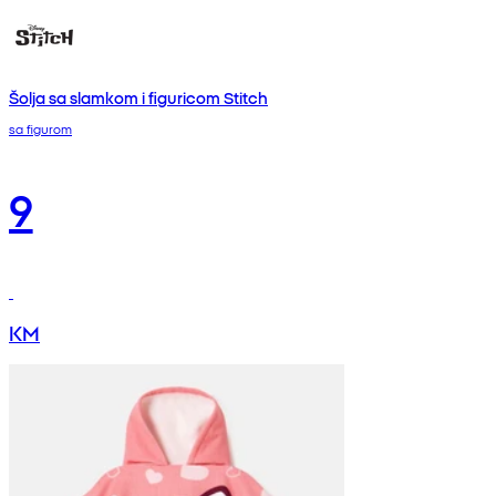
Šolja sa slamkom i figuricom Stitch
sa figurom
9
KM