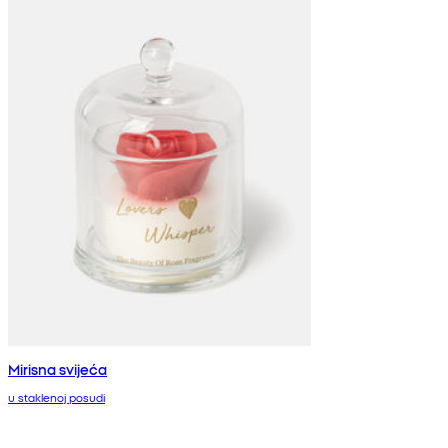
Mirisna svijeća
u staklenoj posudi