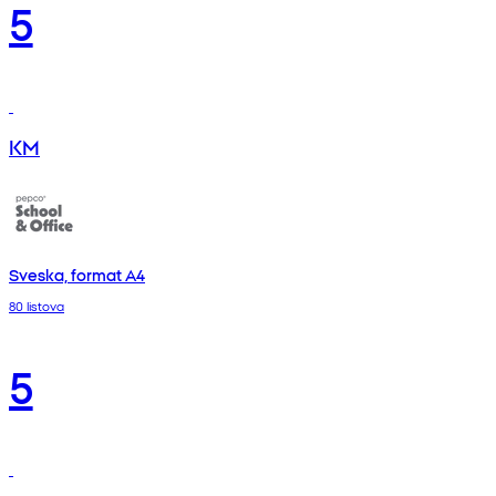
5
KM
Sveska, format A4
80 listova
5