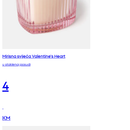
Mirisna svijeća Valentine's Heart
u staklenoj posudi
4
KM