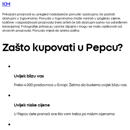
KM
Prikazani proizvodi su pregled nadolazeće ponude i postupno će postati
dostupni u trgovinama. Ponuda u trgovinama može varirati u pogledu cijene,
količine i raspoloživosti proizvoda (neki artikli će biti dostupni samo na određenim
lokacijama). Fotografije prikazuju uzorke dizajna i mogu se malo razlikovati od
stvarnih proizvoda. Ponuda vrijedi do isteka zaliha.
Zašto kupovati u Pepcu?
Uvijek blizu vas
Preko 4.000 prodavnica u Evropi. Želimo da budemo uvijek blizu vas.
Uvijek niske cijene
U Pepcu ćete pronaći sve što vam treba po niskim cijenama.