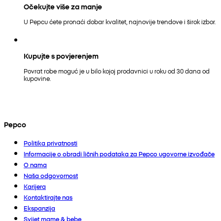
Očekujte više za manje
U Pepcu ćete pronaći dobar kvalitet, najnovije trendove i širok izbor.
Kupujte s povjerenjem
Povrat robe moguć je u bilo kojoj prodavnici u roku od 30 dana od
kupovine.
Pepco
Politika privatnosti
Informacije o obradi ličnih podataka za Pepco ugovorne izvođače
O nama
Naša odgovornost
Karijera
Kontaktirajte nas
Ekspanzija
Svijet mame & bebe