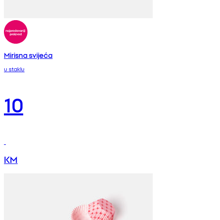
Mirisna svijeća
u staklu
10
KM