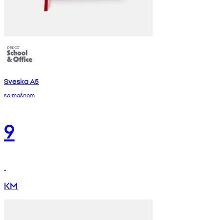
Sveska A5
sa mašnom
9
KM