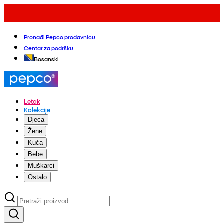
Pronađi Pepco prodavnicu
Centar za podršku
Bosanski
Letak
Kolekcije
Djeca
Žene
Kuća
Bebe
Muškarci
Ostalo