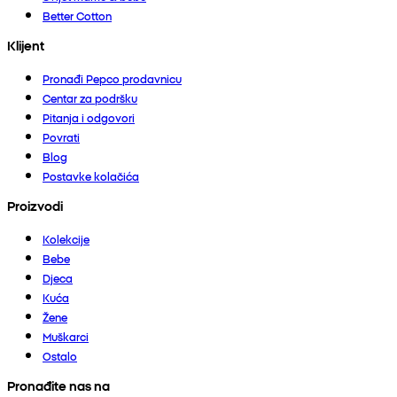
Better Cotton
Klijent
Pronađi Pepco prodavnicu
Centar za podršku
Pitanja i odgovori
Povrati
Blog
Postavke kolačića
Proizvodi
Kolekcije
Bebe
Djeca
Kuća
Žene
Muškarci
Ostalo
Pronađite nas na