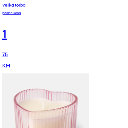
Velika torba
poklon kesa
1
75
KM