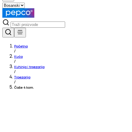
Početna
/
Kuća
/
Kuhinja i trpezarija
/
Trpezarija
/
Čaše 4 kom.