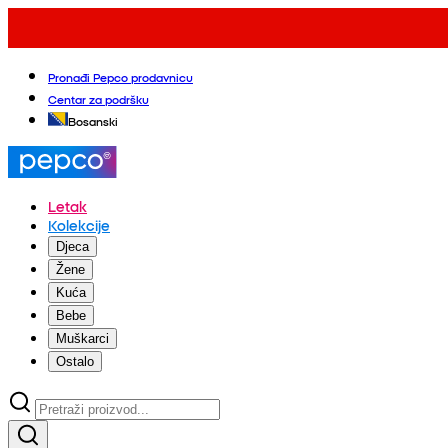
Pronađi Pepco prodavnicu
Centar za podršku
Bosanski
Letak
Kolekcije
Djeca
Žene
Kuća
Bebe
Muškarci
Ostalo