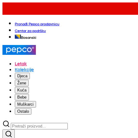
Pronađi Pepco prodavnicu
Centar za podršku
Bosanski
Letak
Kolekcije
Djeca
Žene
Kuća
Bebe
Muškarci
Ostalo