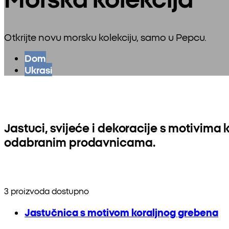
Otkrijte novu morsku kolekciju, samo u Pepcu.
Dom
Ukrasi
Jastuci, svijeće i dekoracije s motivima ko
odabranim prodavnicama.
3 proizvoda dostupno
Jastučnica s motivom koraljnog grebena