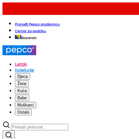
Pronađi Pepco prodavnicu
Centar za podršku
Bosanski
Letak
Kolekcije
Djeca
Žene
Kuća
Bebe
Muškarci
Ostalo