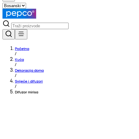
Početna
/
Kuća
/
Dekoracija doma
/
Svijeće i difuzori
/
Difuzor mirisa