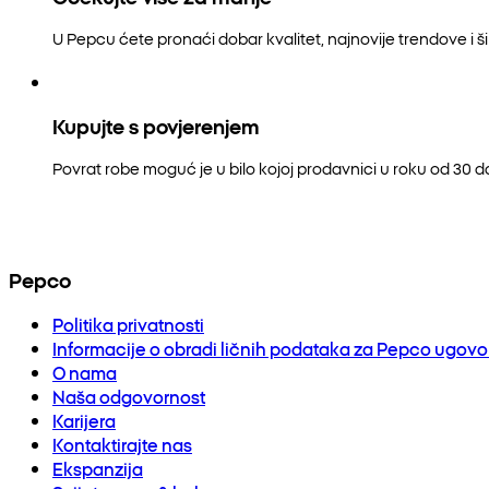
U Pepcu ćete pronaći dobar kvalitet, najnovije trendove i šir
Kupujte s povjerenjem
Povrat robe moguć je u bilo kojoj prodavnici u roku od 30 
Pepco
Politika privatnosti
Informacije o obradi ličnih podataka za Pepco ugov
O nama
Naša odgovornost
Karijera
Kontaktirajte nas
Ekspanzija