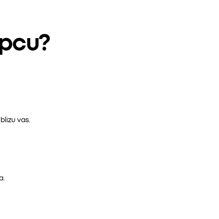
epcu?
lizu vas.
a.