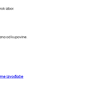
ok izbor.
dana od kupovine.
orne izvođače