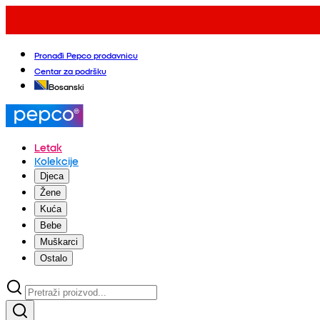
Pronađi Pepco prodavnicu
Centar za podršku
Bosanski
Letak
Kolekcije
Djeca
Žene
Kuća
Bebe
Muškarci
Ostalo