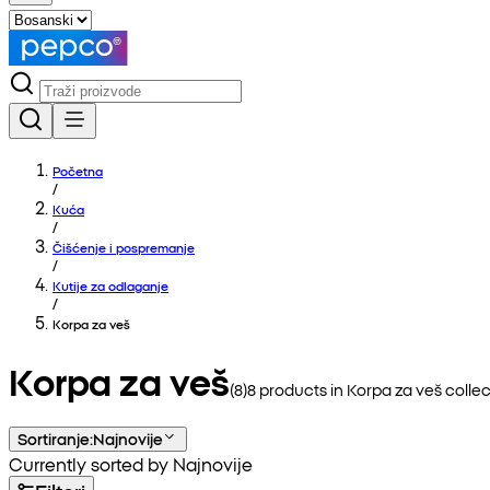
Početna
/
Kuća
/
Čišćenje i pospremanje
/
Kutije za odlaganje
/
Korpa za veš
Korpa za veš
(
8
)
8
products in
Korpa za veš
collec
Sortiranje
:
Najnovije
Currently sorted by Najnovije