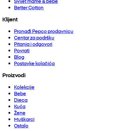
Svijet mame & bebe
Better Cotton
Klijent
Pronađi Pepco prodavnicu
Centar za podršku
Pitanja i odgovori
Povrati
Blog
Postavke kolačića
Proizvodi
Kolekcije
Bebe
Djeca
Kuća
Žene
Muškarci
Ostalo