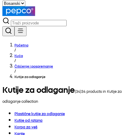
Početna
/
Kuća
/
Čišćenje i pospremanje
/
Kutije za odlaganje
Kutije za odlaganje
(
34
)
34
products in
Kutije za
odlaganje
collection
Plastične kutije za odlaganje
Kutije od ratana
Korpa za veš
Kante