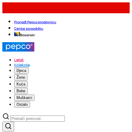
Pronađi Pepco prodavnicu
Centar za podršku
Bosanski
Letak
Kolekcije
Djeca
Žene
Kuća
Bebe
Muškarci
Ostalo