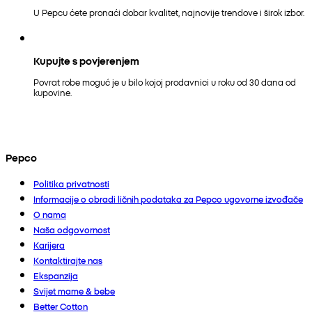
U Pepcu ćete pronaći dobar kvalitet, najnovije trendove i širok izbor.
Kupujte s povjerenjem
Povrat robe moguć je u bilo kojoj prodavnici u roku od 30 dana od
kupovine.
Pepco
Politika privatnosti
Informacije o obradi ličnih podataka za Pepco ugovorne izvođače
O nama
Naša odgovornost
Karijera
Kontaktirajte nas
Ekspanzija
Svijet mame & bebe
Better Cotton