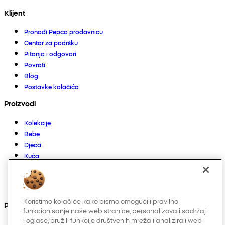
Klijent
Pronađi Pepco prodavnicu
Centar za podršku
Pitanja i odgovori
Povrati
Blog
Postavke kolačića
Proizvodi
Kolekcije
Bebe
Djeca
Kuća
Žene
Muškarci
Ostalo
Koristimo kolačiće kako bismo omogućili pravilno
Pronađite nas na
funkcionisanje naše web stranice, personalizovali sadržaj
i oglase, pružili funkcije društvenih mreža i analizirali web