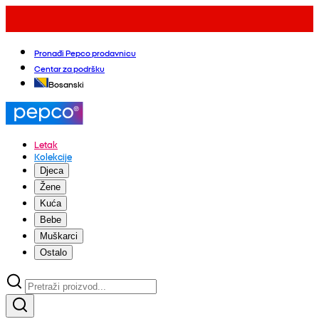
Pronađi Pepco prodavnicu
Centar za podršku
Bosanski
Letak
Kolekcije
Djeca
Žene
Kuća
Bebe
Muškarci
Ostalo