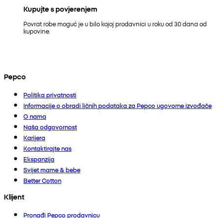
Kupujte s povjerenjem
Povrat robe moguć je u bilo kojoj prodavnici u roku od 30 dana od
kupovine.
Pepco
Politika privatnosti
Informacije o obradi ličnih podataka za Pepco ugovorne izvođače
O nama
Naša odgovornost
Karijera
Kontaktirajte nas
Ekspanzija
Svijet mame & bebe
Better Cotton
Klijent
Pronađi Pepco prodavnicu