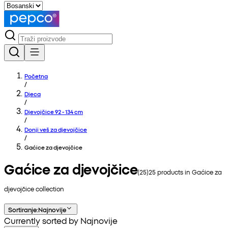
Početna
/
Djeca
/
Djevojčice 92 - 134 cm
/
Donji veš za djevojčice
/
Gaćice za djevojčice
Gaćice za djevojčice
(
25
)
25
products in
Gaćice za
djevojčice
collection
Sortiranje
:
Najnovije
Currently sorted by Najnovije