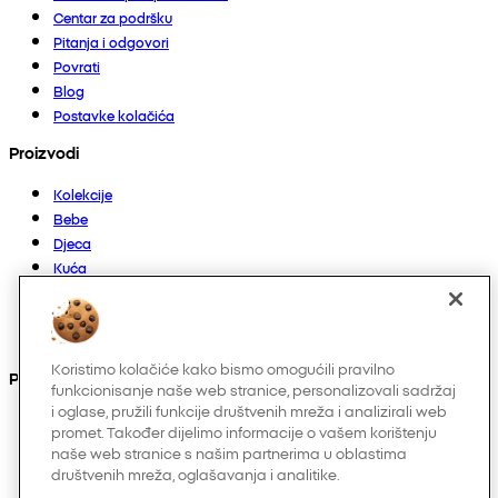
Centar za podršku
Pitanja i odgovori
Povrati
Blog
Postavke kolačića
Proizvodi
Kolekcije
Bebe
Djeca
Kuća
Žene
Muškarci
Ostalo
Koristimo kolačiće kako bismo omogućili pravilno
Pronađite nas na
funkcionisanje naše web stranice, personalizovali sadržaj
i oglase, pružili funkcije društvenih mreža i analizirali web
promet. Također dijelimo informacije o vašem korištenju
naše web stranice s našim partnerima u oblastima
društvenih mreža, oglašavanja i analitike.