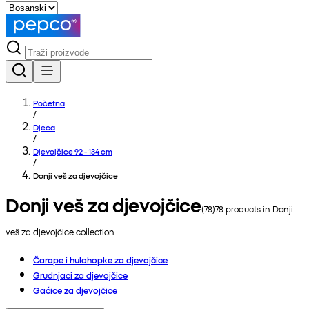
Početna
/
Djeca
/
Djevojčice 92 - 134 cm
/
Donji veš za djevojčice
Donji veš za djevojčice
(
78
)
78
products in
Donji
veš za djevojčice
collection
Čarape i hulahopke za djevojčice
Grudnjaci za djevojčice
Gaćice za djevojčice