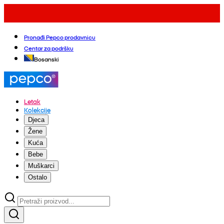
Pronađi Pepco prodavnicu
Centar za podršku
Bosanski
Letak
Kolekcije
Djeca
Žene
Kuća
Bebe
Muškarci
Ostalo