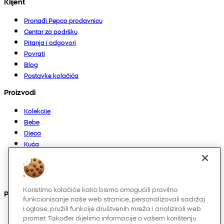
Klijent
Pronađi Pepco prodavnicu
Centar za podršku
Pitanja i odgovori
Povrati
Blog
Postavke kolačića
Proizvodi
Kolekcije
Bebe
Djeca
Kuća
Žene
Muškarci
Ostalo
Koristimo kolačiće kako bismo omogućili pravilno
Pronađite nas na
funkcionisanje naše web stranice, personalizovali sadržaj
i oglase, pružili funkcije društvenih mreža i analizirali web
promet. Također dijelimo informacije o vašem korištenju