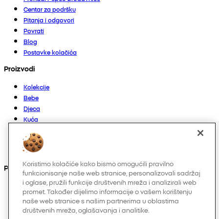
Centar za podršku
Pitanja i odgovori
Povrati
Blog
Postavke kolačića
Proizvodi
Kolekcije
Bebe
Djeca
Kuća
Žene
Muškarci
Ostalo
Koristimo kolačiće kako bismo omogućili pravilno
Pronađite nas na
funkcionisanje naše web stranice, personalizovali sadržaj
i oglase, pružili funkcije društvenih mreža i analizirali web
promet. Također dijelimo informacije o vašem korištenju
naše web stranice s našim partnerima u oblastima
društvenih mreža, oglašavanja i analitike.