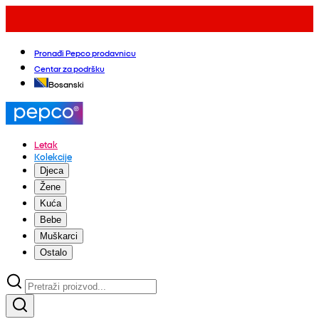
Pronađi Pepco prodavnicu
Centar za podršku
Bosanski
Letak
Kolekcije
Djeca
Žene
Kuća
Bebe
Muškarci
Ostalo