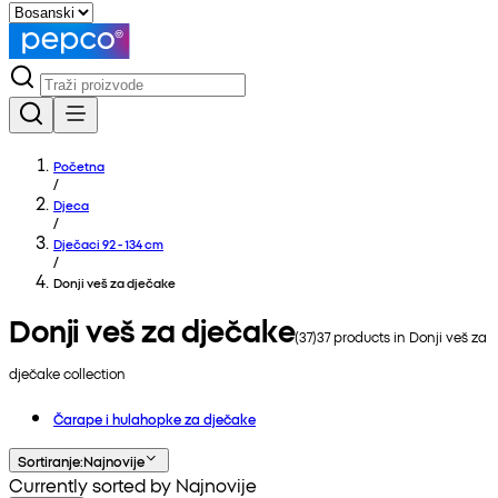
Početna
/
Djeca
/
Dječaci 92 - 134 cm
/
Donji veš za dječake
Donji veš za dječake
(
37
)
37
products in
Donji veš za
dječake
collection
Čarape i hulahopke za dječake
Sortiranje
:
Najnovije
Currently sorted by Najnovije