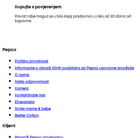
Kupujte s povjerenjem
Povrat robe moguć je u bilo kojoj prodavnici u roku od 30 dana od
kupovine.
Pepco
Politika privatnosti
Informacije o obradi ličnih podataka za Pepco ugovorne izvođače
O nama
Naša odgovornost
Karijera
Kontaktirajte nas
Ekspanzija
Svijet mame & bebe
Better Cotton
Klijent
Pronađi Pepco prodavnicu