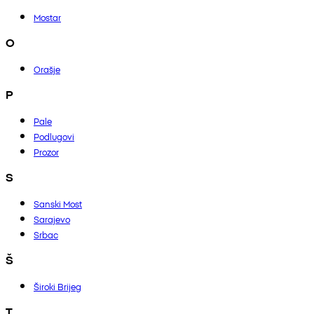
Mostar
O
Orašje
P
Pale
Podlugovi
Prozor
S
Sanski Most
Sarajevo
Srbac
Š
Široki Brijeg
T