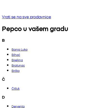
Bez rezultata
Pokušaj unositi drugu frazu ili provjerite pravopis
Vrati se na sve prodavnice
Pepco u vašem gradu
B
Banja Luka
Bihać
Bijeljina
Bratunac
Brčko
Č
Čitluk
D
Derventa