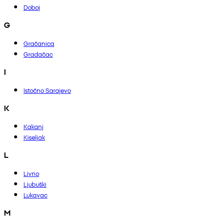
Doboj
G
Gračanica
Gradačac
I
Istočno Sarajevo
K
Kakanj
Kiseljak
L
Livno
Ljubuški
Lukavac
M