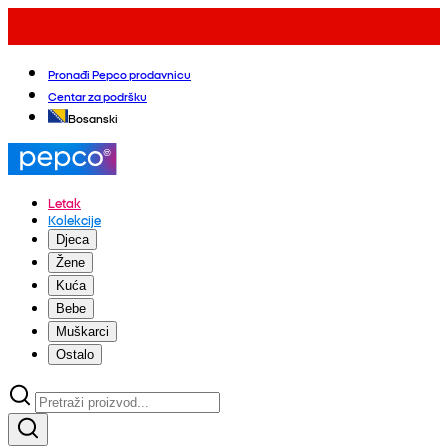
Pronađi Pepco prodavnicu
Centar za podršku
Bosanski
Letak
Kolekcije
Djeca
Žene
Kuća
Bebe
Muškarci
Ostalo