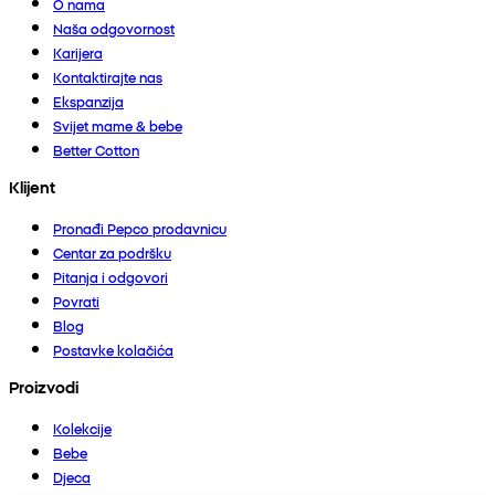
O nama
Naša odgovornost
Karijera
Kontaktirajte nas
Ekspanzija
Svijet mame & bebe
Better Cotton
Klijent
Pronađi Pepco prodavnicu
Centar za podršku
Pitanja i odgovori
Povrati
Blog
Postavke kolačića
Proizvodi
Kolekcije
Bebe
Djeca