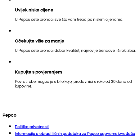
Uvijek niske cijene
U Pepcu ćete pronaći sve što vam treba po niskim cijenama.
Očekujte više za manje
U Pepcu ćete pronaći dobar kvalitet, najnovije trendove i širok izbor.
Kupujte s povjerenjem
Povrat robe moguć je u bilo kojoj prodavnici u roku od 30 dana od
kupovine.
Pepco
Politika privatnosti
Informacije o obradi ličnih podataka za Pepco ugovorne izvođače