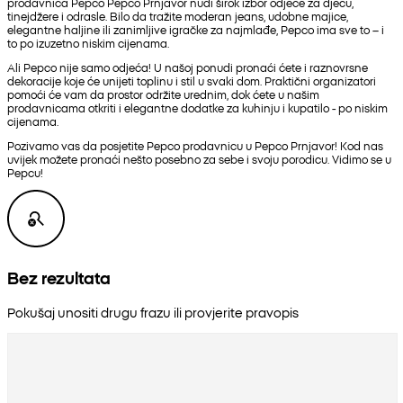
prodavnica Pepco Pepco Prnjavor nudi širok izbor odjeće za djecu,
tinejdžere i odrasle. Bilo da tražite moderan jeans, udobne majice,
elegantne haljine ili zanimljive igračke za najmlađe, Pepco ima sve to – i
to po izuzetno niskim cijenama.
Ali Pepco nije samo odjeća! U našoj ponudi pronaći ćete i raznovrsne
dekoracije koje će unijeti toplinu i stil u svaki dom. Praktični organizatori
pomoći će vam da prostor održite urednim, dok ćete u našim
prodavnicama otkriti i elegantne dodatke za kuhinju i kupatilo - po niskim
cijenama.
Pozivamo vas da posjetite Pepco prodavnicu u Pepco Prnjavor! Kod nas
uvijek možete pronaći nešto posebno za sebe i svoju porodicu. Vidimo se u
Pepcu!
Bez rezultata
Pokušaj unositi drugu frazu ili provjerite pravopis