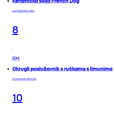
Keramička šolja French Dog
sa motivom psa
8
KM
Okrugli poslužavnik s ručkama s limunima
s motivom limuna
10