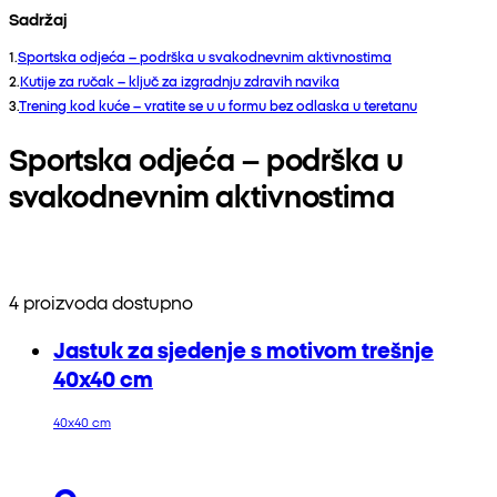
Sadržaj
1
.
Sportska odjeća – podrška u svakodnevnim aktivnostima
2
.
Kutije za ručak – ključ za izgradnju zdravih navika
3
.
Trening kod kuće – vratite se u u formu bez odlaska u teretanu
Sportska odjeća – podrška u
svakodnevnim aktivnostima
4 proizvoda dostupno
Jastuk za sjedenje s motivom trešnje
40x40 cm
40x40 cm