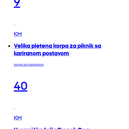
9
KM
Velika pletena korpa za piknik sa
kariranom postavom
korpa sa kariranom
40
KM