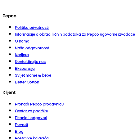
Pepco
Politika privatnosti
Informacije o obradi ličnih podataka za Pepco ugovorne izvođače
O nama
Naša odgovornost
Karijera
Kontaktirajte nas
Ekspanzija
Svijet mame & bebe
Better Cotton
Klijent
Pronađi Pepco prodavnicu
Centar za podršku
Pitanja i odgovori
Povrati
Blog
Postavke kolačića