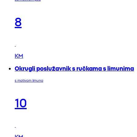
8
KM
Okrugli poslužavnik s ručkama s limunima
s motivom limuna
10
KM