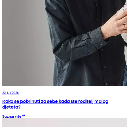
22. juli 2026.
Kako se pobrinuti za sebe kada ste roditelj malog
djeteta?
Saznaj više