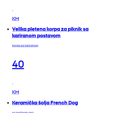
KM
Velika pletena korpa za piknik sa
kariranom postavom
korpa sa kariranom
40
KM
Keramička šolja French Dog
sa motivom psa