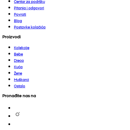
Centar za podršku
Pitanja i odgovori
Povrati
Blog
Postavke kolačića
Proizvodi
Kolekcije
Bebe
Djeca
Kuća
Žene
Muškarci
Ostalo
Pronađite nas na