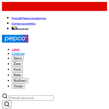
Pronađi Pepco prodavnicu
Centar za podršku
Bosanski
Letak
Kolekcije
Djeca
Žene
Kuća
Bebe
Muškarci
Ostalo