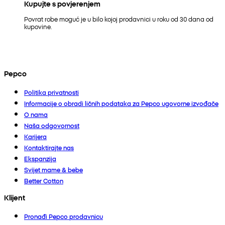
Kupujte s povjerenjem
Povrat robe moguć je u bilo kojoj prodavnici u roku od 30 dana od
kupovine.
Pepco
Politika privatnosti
Informacije o obradi ličnih podataka za Pepco ugovorne izvođače
O nama
Naša odgovornost
Karijera
Kontaktirajte nas
Ekspanzija
Svijet mame & bebe
Better Cotton
Klijent
Pronađi Pepco prodavnicu