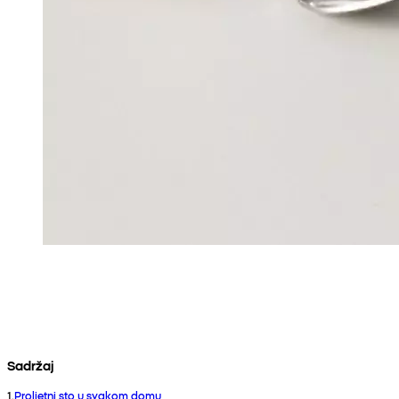
Sadržaj
1
.
Proljetni sto u svakom domu