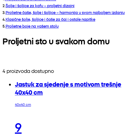
2
.
Šolje i šoljice za kafu – proljetni dizajni
3
.
Proljetne čaše, šolje i šoljice – harmonija u svom najboljem izdanju
4
.
Klasične šolje, šoljice i čaše za čaj i ostale napitke
5
.
Proljetne boje na vašem stolu
Proljetni sto u svakom domu
4 proizvoda dostupno
Jastuk za sjedenje s motivom trešnje
40x40 cm
40x40 cm
9