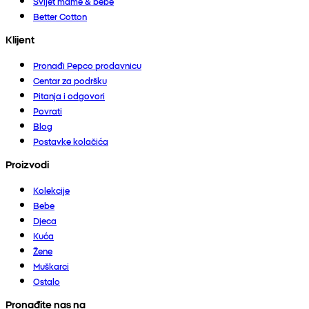
Svijet mame & bebe
Better Cotton
Klijent
Pronađi Pepco prodavnicu
Centar za podršku
Pitanja i odgovori
Povrati
Blog
Postavke kolačića
Proizvodi
Kolekcije
Bebe
Djeca
Kuća
Žene
Muškarci
Ostalo
Pronađite nas na