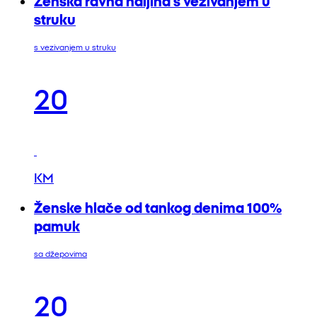
Ženska ravna haljina s vezivanjem u
struku
s vezivanjem u struku
20
KM
Ženske hlače od tankog denima 100%
pamuk
sa džepovima
20