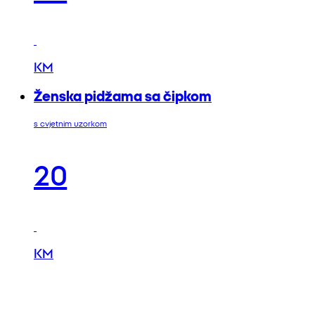
KM
Ženska pidžama sa čipkom
s cvjetnim uzorkom
20
KM