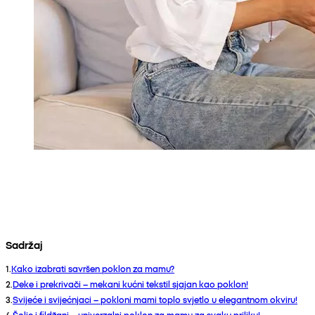
Sadržaj
1
.
Kako izabrati savršen poklon za mamu?
2
.
Deke i prekrivači – mekani kućni tekstil sjajan kao poklon!
3
.
Svijeće i svijećnjaci – pokloni mami toplo svjetlo u elegantnom okviru!
4
.
Šolje i fildžani – univerzalni poklon za mamu za svaku priliku!