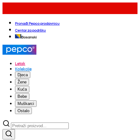
Pronađi Pepco prodavnicu
Centar za podršku
Bosanski
Letak
Kolekcije
Djeca
Žene
Kuća
Bebe
Muškarci
Ostalo