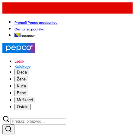
Pronađi Pepco prodavnicu
Centar za podršku
Bosanski
Letak
Kolekcije
Djeca
Žene
Kuća
Bebe
Muškarci
Ostalo