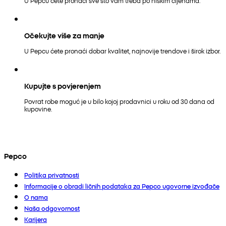
U Pepcu ćete pronaći sve što vam treba po niskim cijenama.
Očekujte više za manje
U Pepcu ćete pronaći dobar kvalitet, najnovije trendove i širok izbor.
Kupujte s povjerenjem
Povrat robe moguć je u bilo kojoj prodavnici u roku od 30 dana od
kupovine.
Pepco
Politika privatnosti
Informacije o obradi ličnih podataka za Pepco ugovorne izvođače
O nama
Naša odgovornost
Karijera