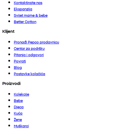
Kontaktirajte nas
Ekspanzija
Svijet mame & bebe
Better Cotton
Klijent
Pronađi Pepco prodavnicu
Centar za podršku
Pitanja i odgovori
Povrati
Blog
Postavke kolačića
Proizvodi
Kolekcije
Bebe
Djeca
Kuća
Žene
Muškarci