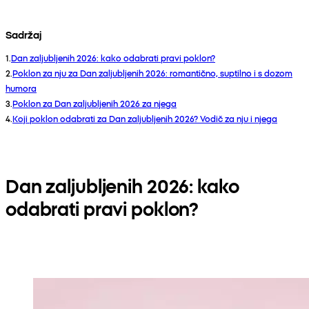
Sadržaj
1
.
Dan zaljubljenih 2026: kako odabrati pravi poklon?
2
.
Poklon za nju za Dan zaljubljenih 2026: romantično, suptilno i s dozom
humora
3
.
Poklon za Dan zaljubljenih 2026 za njega
4
.
Koji poklon odabrati za Dan zaljubljenih 2026? Vodič za nju i njega
Dan zaljubljenih 2026: kako
odabrati pravi poklon?