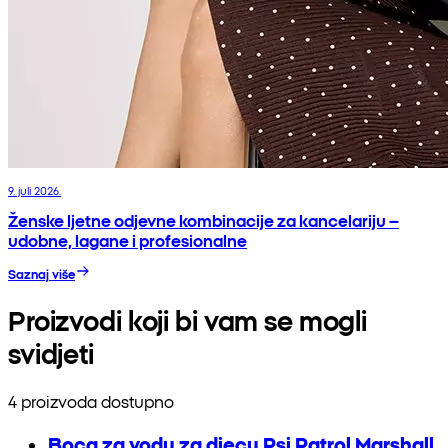
9. juli 2026.
Ženske ljetne odjevne kombinacije za kancelariju –
udobne, lagane i profesionalne
Saznaj više
Proizvodi koji bi vam se mogli
svidjeti
4 proizvoda dostupno
Boca za vodu za djecu Psi Patrol Marshall