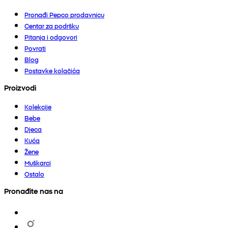
Pronađi Pepco prodavnicu
Centar za podršku
Pitanja i odgovori
Povrati
Blog
Postavke kolačića
Proizvodi
Kolekcije
Bebe
Djeca
Kuća
Žene
Muškarci
Ostalo
Pronađite nas na