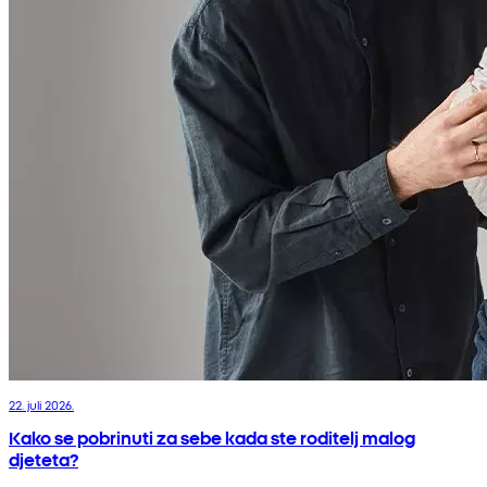
22. juli 2026.
Kako se pobrinuti za sebe kada ste roditelj malog
djeteta?