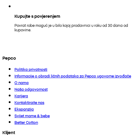
Kupujte s povjerenjem
Povrat robe moguć je u bilo kojoj prodavnici u roku od 30 dana od
kupovine.
Pepco
Politika privatnosti
Informacije o obradi ličnih podataka za Pepco ugovorne izvođače
O nama
Naša odgovornost
Karijera
Kontaktirajte nas
Ekspanzija
Svijet mame & bebe
Better Cotton
Klijent