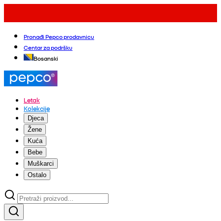
Pronađi Pepco prodavnicu
Centar za podršku
Bosanski
Letak
Kolekcije
Djeca
Žene
Kuća
Bebe
Muškarci
Ostalo