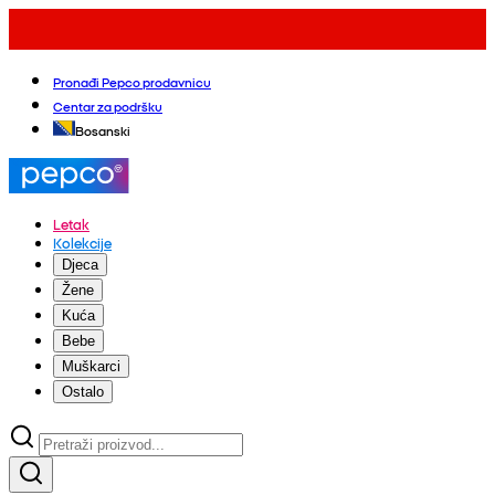
Pronađi Pepco prodavnicu
Centar za podršku
Bosanski
Letak
Kolekcije
Djeca
Žene
Kuća
Bebe
Muškarci
Ostalo