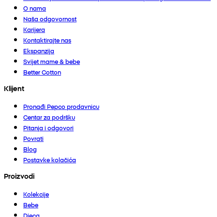
O nama
Naša odgovornost
Karijera
Kontaktirajte nas
Ekspanzija
Svijet mame & bebe
Better Cotton
Klijent
Pronađi Pepco prodavnicu
Centar za podršku
Pitanja i odgovori
Povrati
Blog
Postavke kolačića
Proizvodi
Kolekcije
Bebe
Djeca