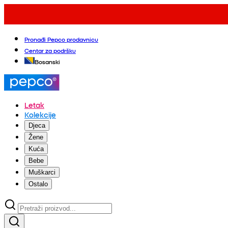
Pronađi Pepco prodavnicu
Centar za podršku
Bosanski
Letak
Kolekcije
Djeca
Žene
Kuća
Bebe
Muškarci
Ostalo