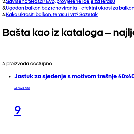
2
.
Savršena terasa? Evo, provjerene ideje za terasu
3
.
Ugodan balkon bez renoviranja – efektni ukrasi za balko
4
.
Kako ukrasiti balkon, terasu i vrt? Sažetak
Bašta kao iz kataloga – najl
4 proizvoda dostupno
Jastuk za sjedenje s motivom trešnje 40x4
40x40 cm
9