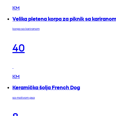
KM
Velika pletena korpa za piknik sa kariran
korpa sa kariranom
40
KM
Keramička šolja French Dog
sa motivom psa
8