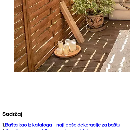
Sadržaj
1
.
Bašta kao iz kataloga – najljepše dekoracije za baštu