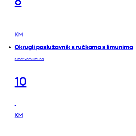
KM
Okrugli poslužavnik s ručkama s limunima
s motivom limuna
10
KM