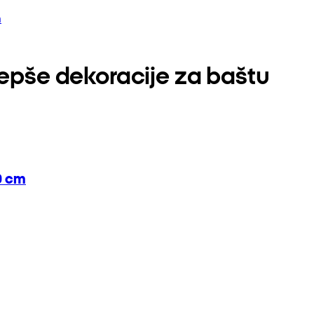
n
jepše dekoracije za baštu
0 cm