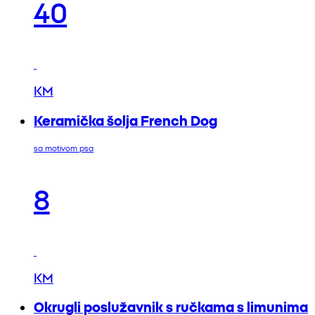
40
KM
Keramička šolja French Dog
sa motivom psa
8
KM
Okrugli poslužavnik s ručkama s limunima