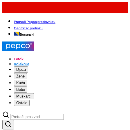
Pronađi Pepco prodavnicu
Centar za podršku
Bosanski
Letak
Kolekcije
Djeca
Žene
Kuća
Bebe
Muškarci
Ostalo