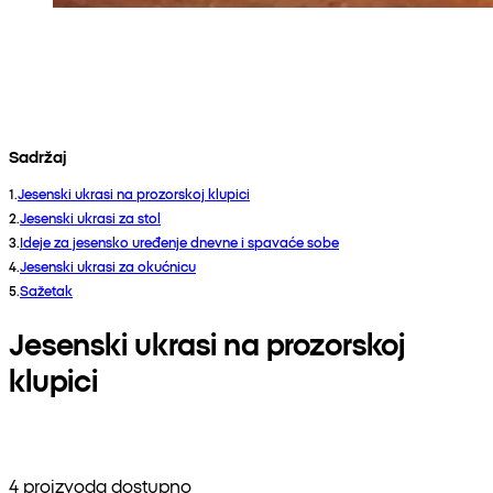
Sadržaj
1
.
Jesenski ukrasi na prozorskoj klupici
2
.
Jesenski ukrasi za stol
3
.
Ideje za jesensko uređenje dnevne i spavaće sobe
4
.
Jesenski ukrasi za okućnicu
5
.
Sažetak
Jesenski ukrasi na prozorskoj
klupici
4 proizvoda dostupno