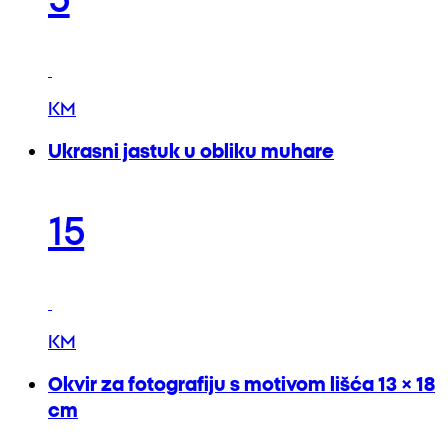
KM
Ukrasni jastuk u obliku muhare
15
KM
Okvir za fotografiju s motivom lišća 13 × 18
cm