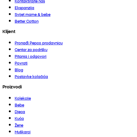
Kontaktirajte nas
Ekspanzija
Svijet mame & bebe
Better Cotton
Klijent
Pronađi Pepco prodavnicu
Centar za podršku
Pitanja i odgovori
Povrati
Blog
Postavke kolačića
Proizvodi
Kolekcije
Bebe
Djeca
Kuća
Žene
Muškarci