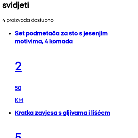
svidjeti
4 proizvoda dostupno
Set podmetača za sto s jesenjim
motivima, 4 komada
2
50
KM
Kratka zavjesa s gljivama i lišćem
5