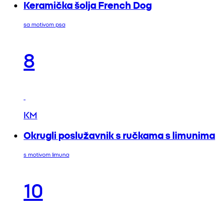
Keramička šolja French Dog
sa motivom psa
8
KM
Okrugli poslužavnik s ručkama s limunima
s motivom limuna
10