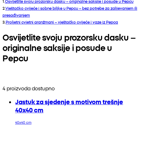
1
.
Osvijetlite svoju prozorsku dasku – originalne saksije i posude u Pepcu
2
.
Vještačko cvijeće i sobne biljke u Pepcu – bez potrebe za zalijevanjem ili
presađivanjem
3
.
Proljetni cvjetni aranžmani – vještačko cvijeće i vaze iz Pepca
Osvijetlite svoju prozorsku dasku –
originalne saksije i posude u
Pepcu
4 proizvoda dostupno
Jastuk za sjedenje s motivom trešnje
40x40 cm
40x40 cm