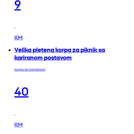
9
KM
Velika pletena korpa za piknik sa
kariranom postavom
korpa sa kariranom
40
KM