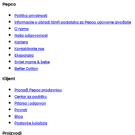
Pepco
Politika privatnosti
Informacije o obradi ličnih podataka za Pepco ugovorne izvođače
O nama
Naša odgovornost
Karijera
Kontaktirajte nas
Ekspanzija
Svijet mame & bebe
Better Cotton
Klijent
Pronađi Pepco prodavnicu
Centar za podršku
Pitanja i odgovori
Povrati
Blog
Postavke kolačića
Proizvodi