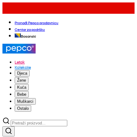
Pronađi Pepco prodavnicu
Centar za podršku
Bosanski
Letak
Kolekcije
Djeca
Žene
Kuća
Bebe
Muškarci
Ostalo