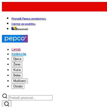
Pronađi Pepco prodavnicu
Centar za podršku
Bosanski
Letak
Kolekcije
Djeca
Žene
Kuća
Bebe
Muškarci
Ostalo