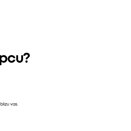
epcu?
lizu vas.