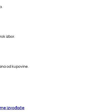
a.
ok izbor.
dana od kupovine.
orne izvođače