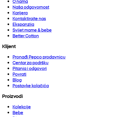
O nama
Naša odgovornost
Karijera
Kontaktirajte nas
Ekspanzija
Svijet mame & bebe
Better Cotton
Klijent
Pronađi Pepco prodavnicu
Centar za podršku
Pitanja i odgovori
Povrati
Blog
Postavke kolačića
Proizvodi
Kolekcije
Bebe