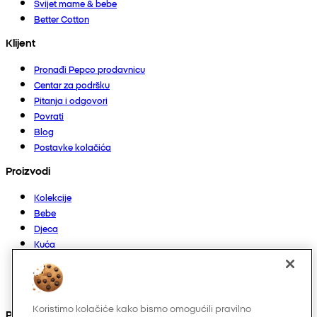
Svijet mame & bebe
Better Cotton
Klijent
Pronađi Pepco prodavnicu
Centar za podršku
Pitanja i odgovori
Povrati
Blog
Postavke kolačića
Proizvodi
Kolekcije
Bebe
Djeca
Kuća
Žene
Muškarci
Ostalo
Koristimo kolačiće kako bismo omogućili pravilno
Pronađite nas na