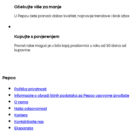
Očekujte više za manje
U Pepcu ćete pronaći dobar kvalitet, najnovije trendove i širok izbor.
Kupujte s povjerenjem
Povrat robe moguć je u bilo kojoj prodavnici u roku od 30 dana od
kupovine.
Pepco
Politika privatnosti
Informacije o obradi ličnih podataka za Pepco ugovorne izvođače
O nama
Naša odgovornost
Karijera
Kontaktirajte nas
Ekspanzija