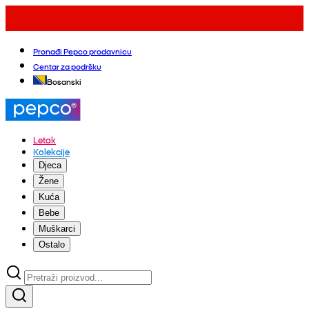
Pronađi Pepco prodavnicu
Centar za podršku
Bosanski
Letak
Kolekcije
Djeca
Žene
Kuća
Bebe
Muškarci
Ostalo