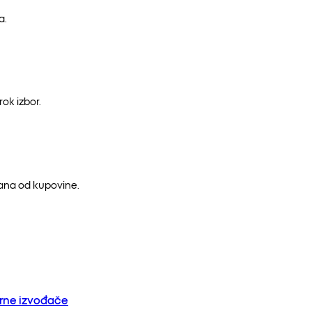
a.
ok izbor.
dana od kupovine.
orne izvođače