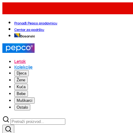
Pronađi Pepco prodavnicu
Centar za podršku
Bosanski
Letak
Kolekcije
Djeca
Žene
Kuća
Bebe
Muškarci
Ostalo