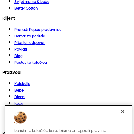
Svijet mame & bebe
Better Cotton
Klijent
Pronađi Pepco prodavnicu
Centar za podršku
Pitanja i odgovori
Povrati
Blog
Postavke kolačića
Proizvodi
Kolekcije
Bebe
Djeca
Kuća
Žene
Muškarci
Ostalo
Koristimo kolačiće kako bismo omogućili pravilno
Pronađite nas na