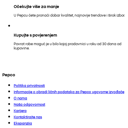
Očekujte više za manje
U Pepcu ćete pronaći dobar kvalitet, najnovije trendove i širok izbor.
Kupujte s povjerenjem
Povrat robe moguć je u bilo kojoj prodavnici u roku od 30 dana od
kupovine.
Pepco
Politika privatnosti
Informacije o obradi ličnih podataka za Pepco ugovorne izvođače
O nama
Naša odgovornost
Karijera
Kontaktirajte nas
Ekspanzija