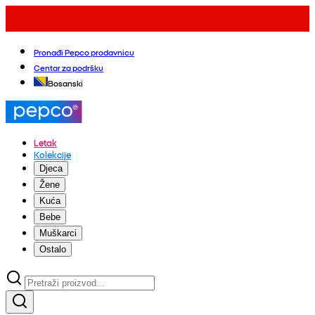
Pronađi Pepco prodavnicu
Centar za podršku
Bosanski
Letak
Kolekcije
Djeca
Žene
Kuća
Bebe
Muškarci
Ostalo