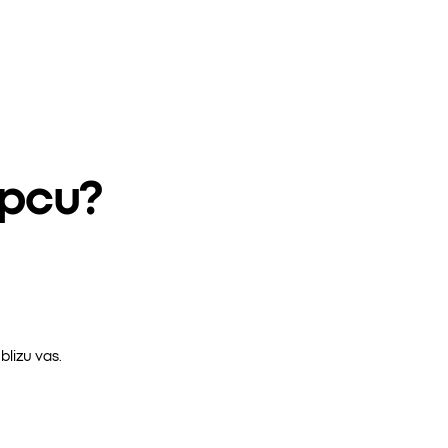
epcu?
lizu vas.