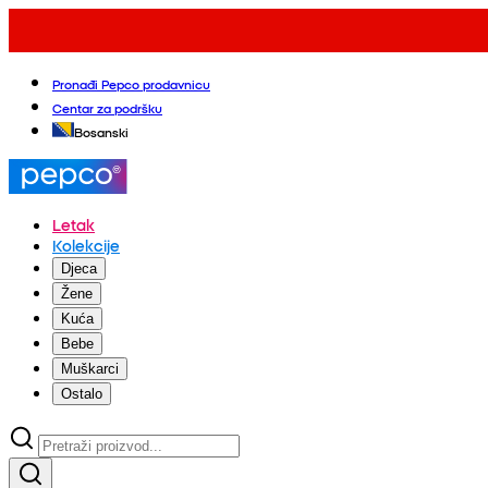
Pronađi Pepco prodavnicu
Centar za podršku
Bosanski
Letak
Kolekcije
Djeca
Žene
Kuća
Bebe
Muškarci
Ostalo