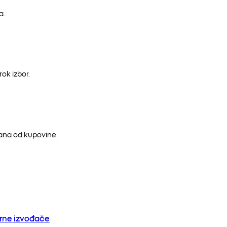
a.
ok izbor.
dana od kupovine.
orne izvođače