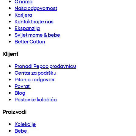
O nama
Naša odgovornost
Karijera
Kontaktirajte nas
Ekspanzija
Svijet mame & bebe
Better Cotton
Klijent
Pronađi Pepco prodavnicu
Centar za podršku
Pitanja i odgovori
Povrati
Blog
Postavke kolačića
Proizvodi
Kolekcije
Bebe