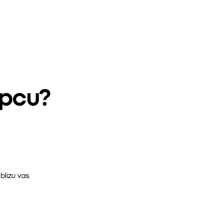
epcu?
lizu vas.