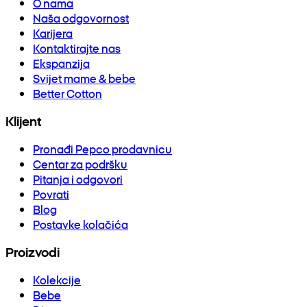
O nama
Naša odgovornost
Karijera
Kontaktirajte nas
Ekspanzija
Svijet mame & bebe
Better Cotton
Klijent
Pronađi Pepco prodavnicu
Centar za podršku
Pitanja i odgovori
Povrati
Blog
Postavke kolačića
Proizvodi
Kolekcije
Bebe