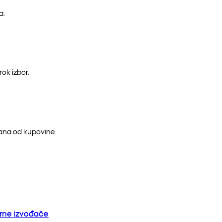
a.
ok izbor.
dana od kupovine.
orne izvođače