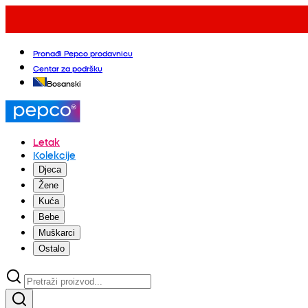
Pronađi Pepco prodavnicu
Centar za podršku
Bosanski
Letak
Kolekcije
Djeca
Žene
Kuća
Bebe
Muškarci
Ostalo