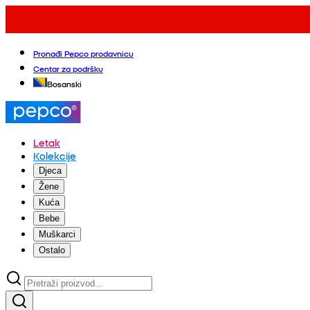
Pronađi Pepco prodavnicu
Centar za podršku
Bosanski
Letak
Kolekcije
Djeca
Žene
Kuća
Bebe
Muškarci
Ostalo