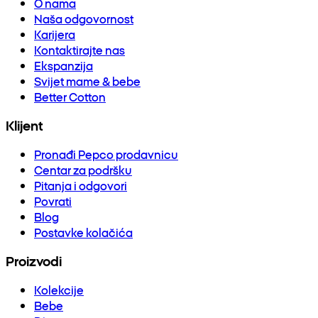
O nama
Naša odgovornost
Karijera
Kontaktirajte nas
Ekspanzija
Svijet mame & bebe
Better Cotton
Klijent
Pronađi Pepco prodavnicu
Centar za podršku
Pitanja i odgovori
Povrati
Blog
Postavke kolačića
Proizvodi
Kolekcije
Bebe