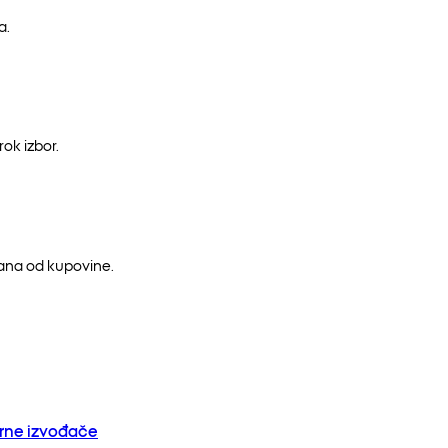
a.
ok izbor.
dana od kupovine.
orne izvođače