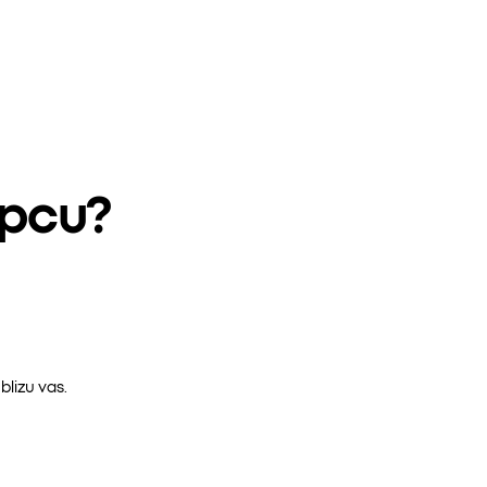
epcu?
lizu vas.