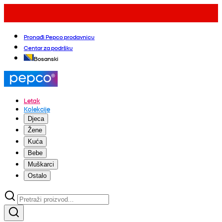
Pronađi Pepco prodavnicu
Centar za podršku
Bosanski
Letak
Kolekcije
Djeca
Žene
Kuća
Bebe
Muškarci
Ostalo