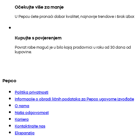
Očekujte više za manje
U Pepcu ćete pronaći dobar kvalitet, najnovije trendove i širok izbor.
Kupujte s povjerenjem
Povrat robe moguć je u bilo kojoj prodavnici u roku od 30 dana od
kupovine.
Pepco
Politika privatnosti
Informacije o obradi ličnih podataka za Pepco ugovorne izvođače
O nama
Naša odgovornost
Karijera
Kontaktirajte nas
Ekspanzija