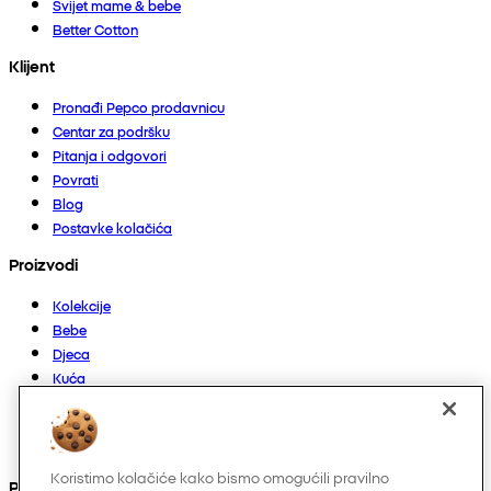
Svijet mame & bebe
Better Cotton
Klijent
Pronađi Pepco prodavnicu
Centar za podršku
Pitanja i odgovori
Povrati
Blog
Postavke kolačića
Proizvodi
Kolekcije
Bebe
Djeca
Kuća
Žene
Muškarci
Ostalo
Koristimo kolačiće kako bismo omogućili pravilno
Pronađite nas na