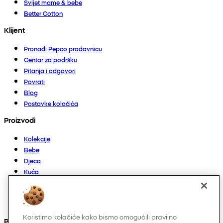
Svijet mame & bebe
Better Cotton
Klijent
Pronađi Pepco prodavnicu
Centar za podršku
Pitanja i odgovori
Povrati
Blog
Postavke kolačića
Proizvodi
Kolekcije
Bebe
Djeca
Kuća
Žene
Muškarci
Ostalo
Koristimo kolačiće kako bismo omogućili pravilno
Pronađite nas na