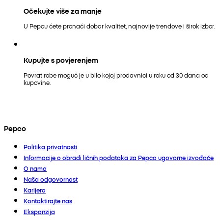
Očekujte više za manje
U Pepcu ćete pronaći dobar kvalitet, najnovije trendove i širok izbor.
Kupujte s povjerenjem
Povrat robe moguć je u bilo kojoj prodavnici u roku od 30 dana od
kupovine.
Pepco
Politika privatnosti
Informacije o obradi ličnih podataka za Pepco ugovorne izvođače
O nama
Naša odgovornost
Karijera
Kontaktirajte nas
Ekspanzija