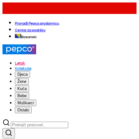
Pronađi Pepco prodavnicu
Centar za podršku
Bosanski
Letak
Kolekcije
Djeca
Žene
Kuća
Bebe
Muškarci
Ostalo