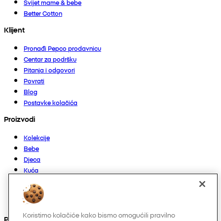
Svijet mame & bebe
Better Cotton
Klijent
Pronađi Pepco prodavnicu
Centar za podršku
Pitanja i odgovori
Povrati
Blog
Postavke kolačića
Proizvodi
Kolekcije
Bebe
Djeca
Kuća
Žene
Muškarci
Ostalo
Koristimo kolačiće kako bismo omogućili pravilno
Pronađite nas na