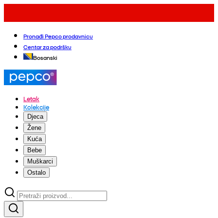
Pronađi Pepco prodavnicu
Centar za podršku
Bosanski
Letak
Kolekcije
Djeca
Žene
Kuća
Bebe
Muškarci
Ostalo