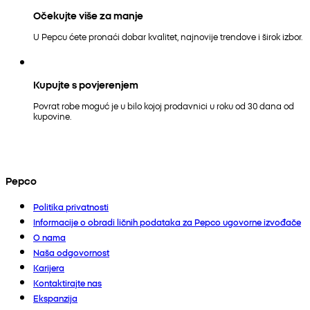
Očekujte više za manje
U Pepcu ćete pronaći dobar kvalitet, najnovije trendove i širok izbor.
Kupujte s povjerenjem
Povrat robe moguć je u bilo kojoj prodavnici u roku od 30 dana od
kupovine.
Pepco
Politika privatnosti
Informacije o obradi ličnih podataka za Pepco ugovorne izvođače
O nama
Naša odgovornost
Karijera
Kontaktirajte nas
Ekspanzija